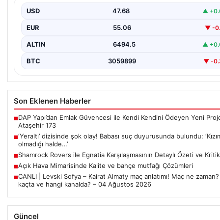
USD
47.68
▲ +0
EUR
55.06
▼ -0
ALTIN
6494.5
▲ +0
BTC
3059899
▼ -0
Son Eklenen Haberler
DAP Yapı’dan Emlak Güvencesi ile Kendi Kendini Ödeyen Yeni Proj
■
Ataşehir 173
‘Yeraltı’ dizisinde şok olay! Babası suç duyurusunda bulundu: ‘Kızım
■
olmadığı halde…’
Shamrock Rovers ile Egnatia Karşılaşmasının Detaylı Özeti ve Kritik
■
Açık Hava Mimarisinde Kalite ve bahçe mutfağı Çözümleri
■
CANLI | Levski Sofya – Kairat Almaty maç anlatımı! Maç ne zaman?
■
kaçta ve hangi kanalda? – 04 Ağustos 2026
Güncel