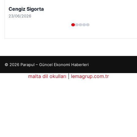
Hastaş Beton
26/05/2026
© 2026 Parapul – Güncel Ekonomi Haberleri
malta dil okulları
|
lemagrup.com.tr
io
ordhub