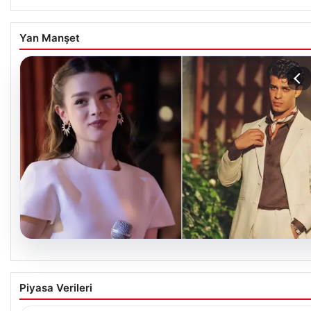
Yan Manşet
05.08.2026
‘Yeraltı’ dizisinde şok olay! Babası suç
Piyasa Verileri
duyurusunda bulundu: ‘Kızımla reşit olmadığı
halde…’