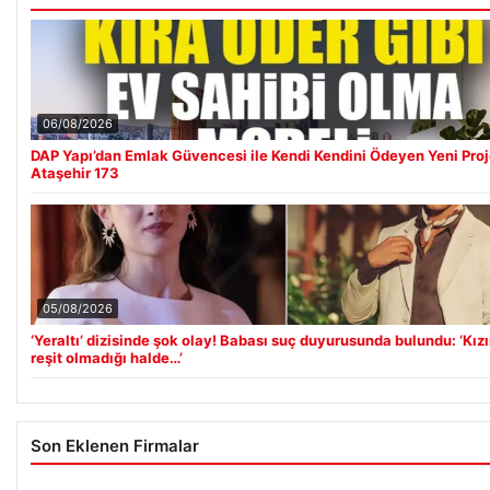
06/08/2026
DAP Yapı’dan Emlak Güvencesi ile Kendi Kendini Ödeyen Yeni Pro
Ataşehir 173
05/08/2026
‘Yeraltı’ dizisinde şok olay! Babası suç duyurusunda bulundu: ‘Kız
reşit olmadığı halde…’
Son Eklenen Firmalar