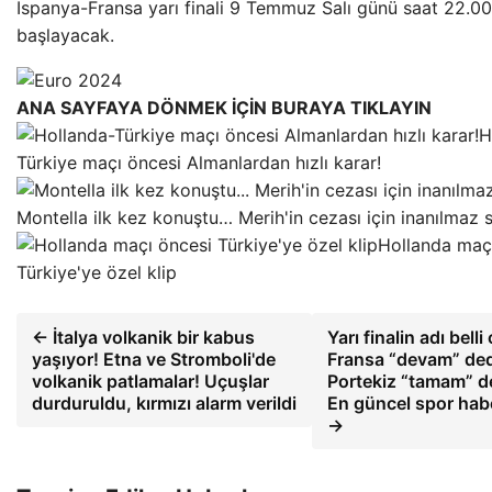
İspanya-Fransa yarı finali 9 Temmuz Salı günü saat 22.00
başlayacak.
ANA SAYFAYA DÖNMEK İÇİN BURAYA TIKLAYIN
H
Türkiye maçı öncesi Almanlardan hızlı karar!
Montella ilk kez konuştu… Merih'in cezası için inanılmaz s
Hollanda maç
Türkiye'ye özel klip
← İtalya volkanik bir kabus
Yarı finalin adı belli
yaşıyor! Etna ve Stromboli'de
Fransa “devam” de
volkanik patlamalar! Uçuşlar
Portekiz “tamam” de
durduruldu, kırmızı alarm verildi
En güncel spor habe
→