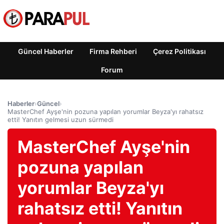
Güncel Haberler
Firma Rehberi
Çerez Politikası
Forum
Haberler
›
Güncel
›
MasterChef Ayşe'nin pozuna yapılan yorumlar Beyza'yı rahatsız
etti! Yanıtın gelmesi uzun sürmedi
MasterChef Ayşe'nin
pozuna yapılan
yorumlar Beyza'yı
rahatsız etti! Yanıtın