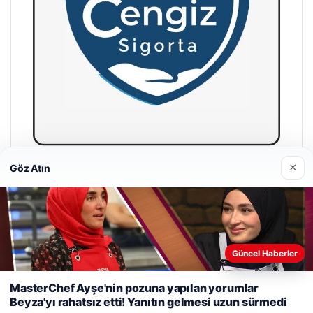
×
Göz Atın
Hastaş Beton
26/05/2026
Güncel Haberler
Web sitemizi nasıl kullandığınızı daha iyi anlayabilmek,
deneyiminizi kişiselleştirmek ve geliştirmek amacıyla çerezler
MasterChef Ayşe'nin pozuna yapılan yorumlar
kullanıyoruz.
Çerez Politikamız
Beyza'yı rahatsız etti! Yanıtın gelmesi uzun sürmedi
© 2026 Parapul – Güncel Ekonomi Haberleri
Reddet
Kabul Et