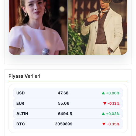
05.08.2026
‘Yeraltı’ dizisinde şok olay! Babası suç
Piyasa Verileri
duyurusunda bulundu: ‘Kızımla reşit
olmadığı halde…’
USD
47.68
▲ +0.06%
EUR
55.06
▼ -0.13%
ALTIN
6494.5
▲ +0.03%
BTC
3059899
▼ -0.35%