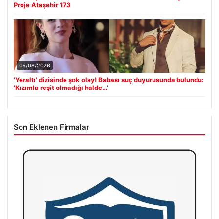
Proje Ataşehir 173
05/08/2026
‘Yeraltı’ dizisinde şok olay! Babası suç duyurusunda bulundu:
‘Kızımla reşit olmadığı halde…’
Son Eklenen Firmalar