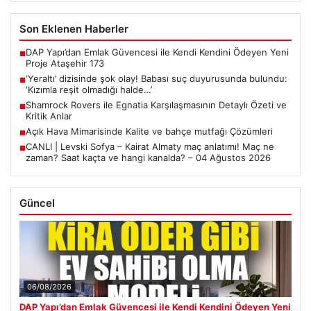
Son Eklenen Haberler
DAP Yapı’dan Emlak Güvencesi ile Kendi Kendini Ödeyen Yeni
■
Proje Ataşehir 173
‘Yeraltı’ dizisinde şok olay! Babası suç duyurusunda bulundu:
■
‘Kızımla reşit olmadığı halde…’
Shamrock Rovers ile Egnatia Karşılaşmasının Detaylı Özeti ve
■
Kritik Anlar
Açık Hava Mimarisinde Kalite ve bahçe mutfağı Çözümleri
■
CANLI | Levski Sofya – Kairat Almaty maç anlatımı! Maç ne
■
zaman? Saat kaçta ve hangi kanalda? – 04 Ağustos 2026
Güncel
06/08/2026
DAP Yapı’dan Emlak Güvencesi ile Kendi Kendini Ödeyen Yeni