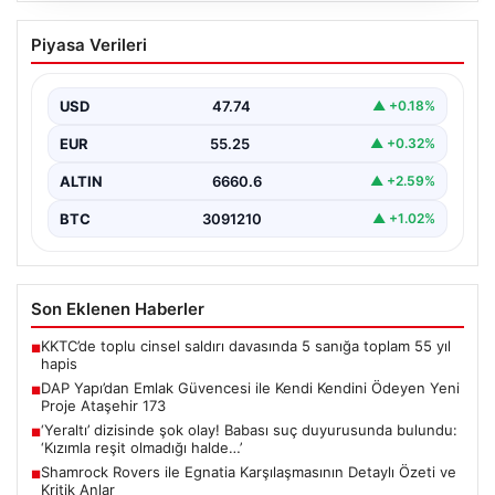
DAP Yapı’dan Emlak Güvencesi ile Kendi
Piyasa Verileri
Kendini Ödeyen Yeni Proje Ataşehir 173
Gayrimenkul sektöründe yenilikçi projeleriyle dikkat
çeken DAP Gayrimenkul Geliştirme, müşterilerine
USD
47.74
▲ +0.18%
sunduğu yeni yaşam modeliyle…
EUR
55.25
▲ +0.32%
ALTIN
6660.6
▲ +2.59%
BTC
3091210
▲ +1.02%
Son Eklenen Haberler
KKTC’de toplu cinsel saldırı davasında 5 sanığa toplam 55 yıl
■
hapis
DAP Yapı’dan Emlak Güvencesi ile Kendi Kendini Ödeyen Yeni
■
Proje Ataşehir 173
‘Yeraltı’ dizisinde şok olay! Babası suç duyurusunda bulundu:
■
‘Kızımla reşit olmadığı halde…’
Shamrock Rovers ile Egnatia Karşılaşmasının Detaylı Özeti ve
■
Kritik Anlar