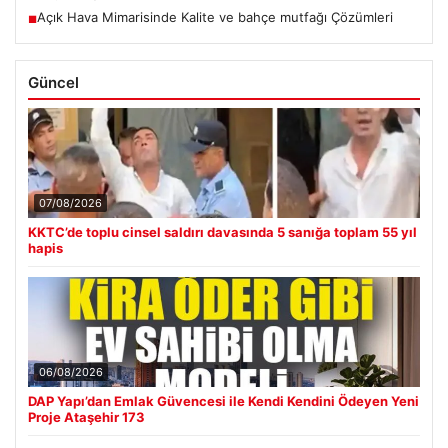
Açık Hava Mimarisinde Kalite ve bahçe mutfağı Çözümleri
■
Güncel
07/08/2026
KKTC’de toplu cinsel saldırı davasında 5 sanığa toplam 55 yıl
hapis
06/08/2026
DAP Yapı’dan Emlak Güvencesi ile Kendi Kendini Ödeyen Yeni
Proje Ataşehir 173