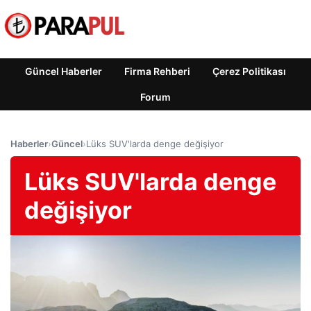
Güncel Haberler
Firma Rehberi
Çerez Politikası
Forum
Haberler
›
Güncel
›
Lüks SUV'larda denge değişiyor
Lüks SUV'larda denge
değişiyor