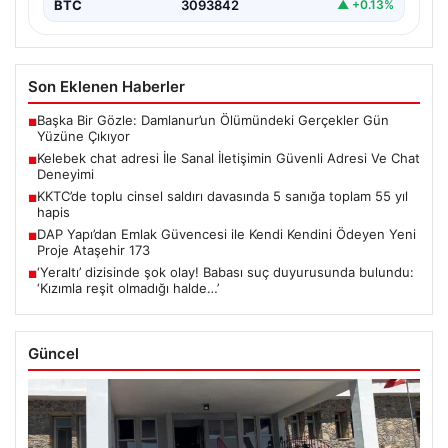
BTC
3093842
▲ +0.13%
Son Eklenen Haberler
Başka Bir Gözle: Damlanur’un Ölümündeki Gerçekler Gün
■
Yüzüne Çıkıyor
Kelebek chat adresi İle Sanal İletişimin Güvenli Adresi Ve Chat
■
Deneyimi
KKTC’de toplu cinsel saldırı davasında 5 sanığa toplam 55 yıl
■
hapis
DAP Yapı’dan Emlak Güvencesi ile Kendi Kendini Ödeyen Yeni
■
Proje Ataşehir 173
‘Yeraltı’ dizisinde şok olay! Babası suç duyurusunda bulundu:
■
‘Kızımla reşit olmadığı halde…’
Güncel