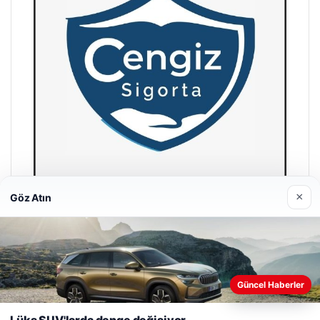
×
Göz Atın
Hastaş Beton
26/05/2026
Web sitemizi nasıl kullandığınızı daha iyi anlayabilmek,
Güncel Haberler
deneyiminizi kişiselleştirmek ve geliştirmek amacıyla çerezler
kullanıyoruz.
Çerez Politikamız