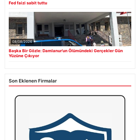
Fed faizi sabit tuttu
08/08/2026
Başka Bir Gözle: Damlanur’un Ölümündeki Gerçekler Gün
Yüzüne Çıkıyor
Son Eklenen Firmalar