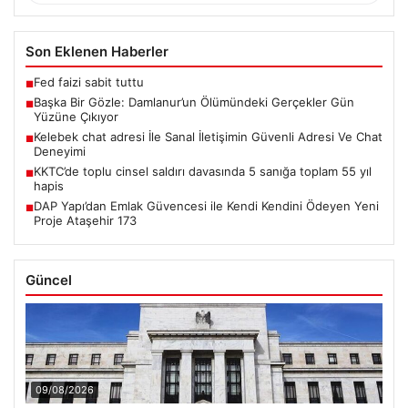
Son Eklenen Haberler
Fed faizi sabit tuttu
■
Başka Bir Gözle: Damlanur’un Ölümündeki Gerçekler Gün
■
Yüzüne Çıkıyor
Kelebek chat adresi İle Sanal İletişimin Güvenli Adresi Ve Chat
■
Deneyimi
KKTC’de toplu cinsel saldırı davasında 5 sanığa toplam 55 yıl
■
hapis
DAP Yapı’dan Emlak Güvencesi ile Kendi Kendini Ödeyen Yeni
■
Proje Ataşehir 173
Güncel
09/08/2026