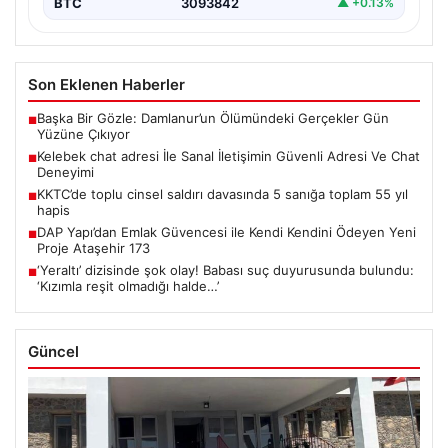
BTC
3093842
▲ +0.13%
Son Eklenen Haberler
Başka Bir Gözle: Damlanur’un Ölümündeki Gerçekler Gün
■
Yüzüne Çıkıyor
Kelebek chat adresi İle Sanal İletişimin Güvenli Adresi Ve Chat
■
Deneyimi
KKTC’de toplu cinsel saldırı davasında 5 sanığa toplam 55 yıl
■
hapis
DAP Yapı’dan Emlak Güvencesi ile Kendi Kendini Ödeyen Yeni
■
Proje Ataşehir 173
‘Yeraltı’ dizisinde şok olay! Babası suç duyurusunda bulundu:
■
‘Kızımla reşit olmadığı halde…’
Güncel