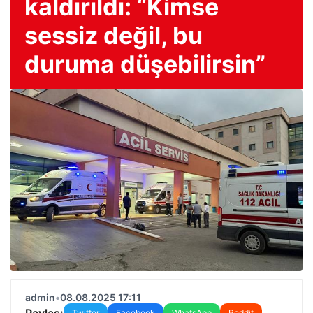
kaldırıldı: “Kimse
sessiz değil, bu
duruma düşebilirsin”
admin
•
08.08.2025 17:11
Paylaş:
Twitter
Facebook
WhatsApp
Reddit