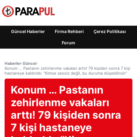
Güncel Haberler
Firma Rehberi
Çerez Politikası
Forum
Haberler
›
Güncel
›
Konum … Pastanın zehirlenme vakaları arttı! 79 kişiden sonra 7 kişi
hastaneye kaldırıldı: “Kimse sessiz değil, bu duruma düşebilirsin”
Konum … Pastanın
zehirlenme vakaları
arttı! 79 kişiden sonra
7 kişi hastaneye