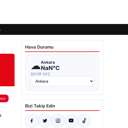
m
Hava Durumu
☁
Ankara
NaN°C
ŞEHIR SEÇ
rest
Bizi Takip Edin
a