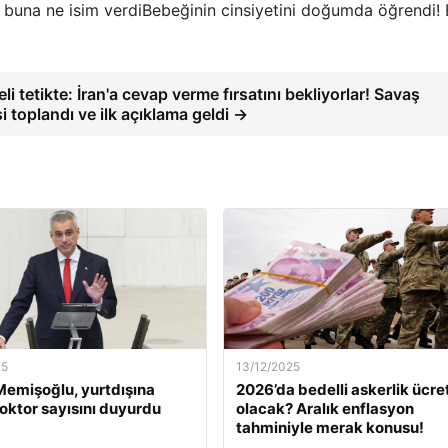
Bebeğinin cinsiyetini doğumda öğrendi! 
n eli tetikte: İran'a cevap verme fırsatını bekliyorlar! Savaş
i toplandı ve ilk açıklama geldi →
25
13/12/2025
emişoğlu, yurtdışına
2026’da bedelli askerlik ücret
oktor sayısını duyurdu
olacak? Aralık enflasyon
tahminiyle merak konusu!