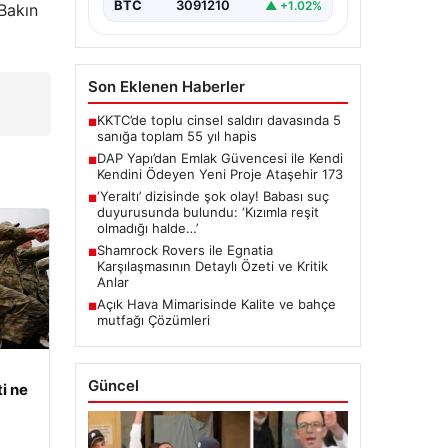
BTC
3091210
▲ +1.02%
Bakın
Son Eklenen Haberler
KKTC’de toplu cinsel saldırı davasında 5
■
sanığa toplam 55 yıl hapis
DAP Yapı’dan Emlak Güvencesi ile Kendi
■
Kendini Ödeyen Yeni Proje Ataşehir 173
‘Yeraltı’ dizisinde şok olay! Babası suç
■
duyurusunda bulundu: ‘Kızımla reşit
olmadığı halde…’
Shamrock Rovers ile Egnatia
■
Karşılaşmasının Detaylı Özeti ve Kritik
Anlar
Açık Hava Mimarisinde Kalite ve bahçe
■
mutfağı Çözümleri
Güncel
i ne