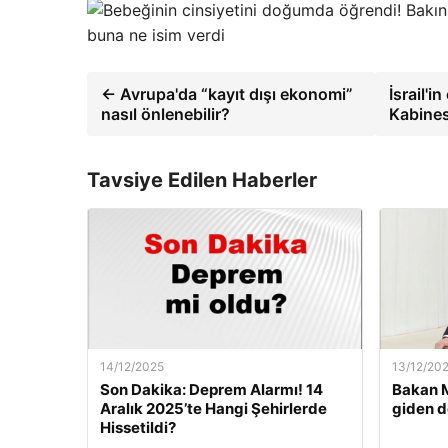
buna ne isim verdi
← Avrupa'da “kayıt dışı ekonomi”
İsrail'i
nasıl önlenebilir?
Kabines
Tavsiye Edilen Haberler
14/12/2025
13/12/20
Son Dakika: Deprem Alarmı! 14
Bakan M
Aralık 2025’te Hangi Şehirlerde
giden d
Hissetildi?