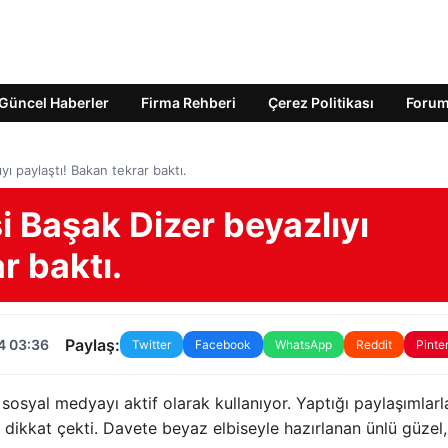
Güncel Haberler
Firma Rehberi
Çerez Politikası
Foru
yı paylaştı! Bakan tekrar baktı.
i Başak Dizer beyazlıyı
r baktı.
Paylaş:
4 03:36
Twitter
Facebook
WhatsApp
Reddit
Pinte
sosyal medyayı aktif olarak kullanıyor. Yaptığı paylaşımlarl
 dikkat çekti. Davete beyaz elbiseyle hazırlanan ünlü güzel,