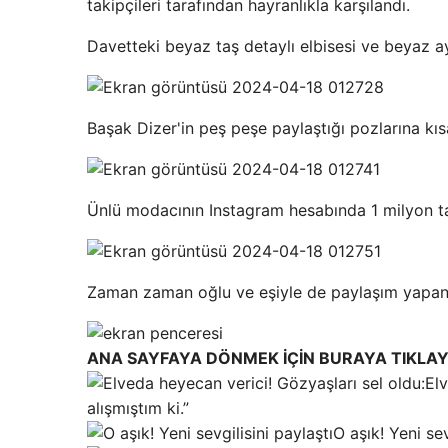
takipçileri tarafından hayranlıkla karşılandı.
Davetteki beyaz taş detaylı elbisesi ve beyaz ay
Başak Dizer'in peş peşe paylaştığı pozlarına kı
Ünlü modacının Instagram hesabında 1 milyon ta
Zaman zaman oğlu ve eşiyle de paylaşım yapan 
ANA SAYFAYA DÖNMEK İÇİN BURAYA TIKLAY
Elv
alışmıştım ki.”
O aşık! Yeni sev