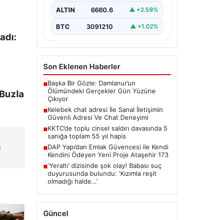
ciddi bir değer barındırmaktadır.
ALTIN
6660.6
▲ +2.59%
Günümüzde birçok…
BTC
3091210
▲ +1.02%
adı:
Son Eklenen Haberler
Başka Bir Gözle: Damlanur’un
■
Ölümündeki Gerçekler Gün Yüzüne
Buzla
Çıkıyor
Kelebek chat adresi İle Sanal İletişimin
■
Güvenli Adresi Ve Chat Deneyimi
KKTC’de toplu cinsel saldırı davasında 5
■
sanığa toplam 55 yıl hapis
DAP Yapı’dan Emlak Güvencesi ile Kendi
e
■
Kendini Ödeyen Yeni Proje Ataşehir 173
‘Yeraltı’ dizisinde şok olay! Babası suç
■
duyurusunda bulundu: ‘Kızımla reşit
olmadığı halde…’
Güncel