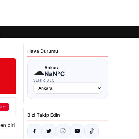
m
Hava Durumu
☁
Ankara
NaN°C
ŞEHIR SEÇ
rest
Bizi Takip Edin
en biri