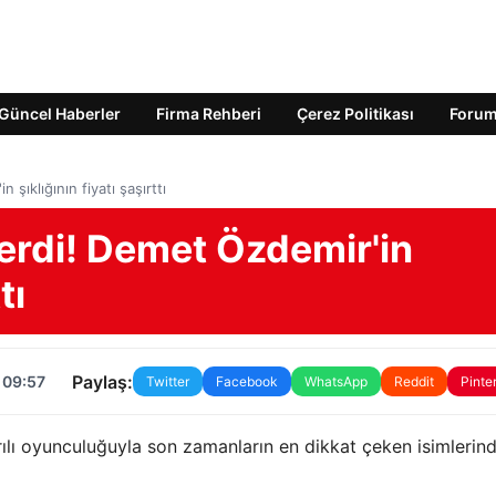
Güncel Haberler
Firma Rehberi
Çerez Politikası
Foru
şıklığının fiyatı şaşırttı
erdi! Demet Özdemir'in
tı
Paylaş:
 09:57
Twitter
Facebook
WhatsApp
Reddit
Pinte
ılı oyunculuğuyla son zamanların en dikkat çeken isimlerind