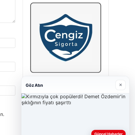
Cengiz Sigorta
×
Göz Atın
23/06/2026
n.
Güncel Haberler