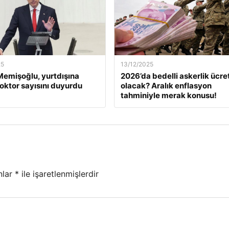
25
13/12/2025
emişoğlu, yurtdışına
2026’da bedelli askerlik ücret
oktor sayısını duyurdu
olacak? Aralık enflasyon
tahminiyle merak konusu!
nlar
*
ile işaretlenmişlerdir