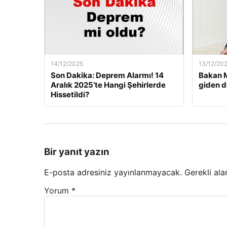
14/12/2025
13/12/20
Son Dakika: Deprem Alarmı! 14
Bakan M
Aralık 2025’te Hangi Şehirlerde
giden d
Hissetildi?
Bir yanıt yazın
E-posta adresiniz yayınlanmayacak.
Gerekli ala
Yorum
*