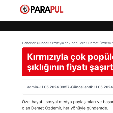
Haberler
›
Güncel
›
Kırmızıyla çok popülerdi! Demet Özdemir'in 
Kırmızıyla çok popül
şıklığının fiyatı şaşırt
admin
•
11.05.2024 09:57
•
Güncellendi: 11.05.2024
Özel hayatı, sosyal medya paylaşımları ve başar
olan Demet Özdemir, her yönüyle gündemde.