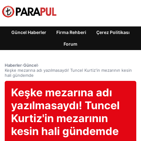
Güncel Haberler
Firma Rehberi
Çerez Politikası
Forum
Haberler
›
Güncel
›
Keşke mezarına adı yazılmasaydı! Tuncel Kurtiz'in mezarının kesin
hali gündemde
Keşke mezarına adı
yazılmasaydı! Tuncel
Kurtiz'in mezarının
kesin hali gündemde