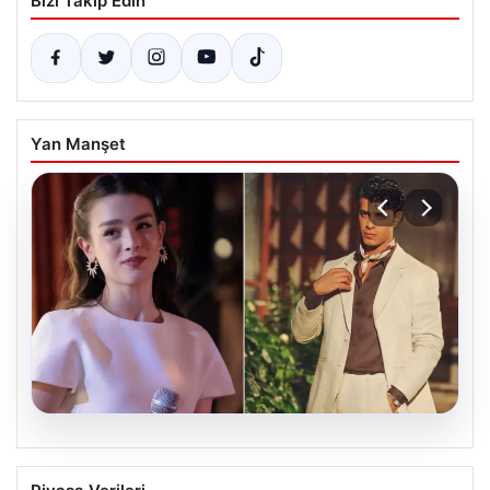
Bizi Takip Edin
Yan Manşet
05.08.2026
‘Yeraltı’ dizisinde şok olay! Babası suç