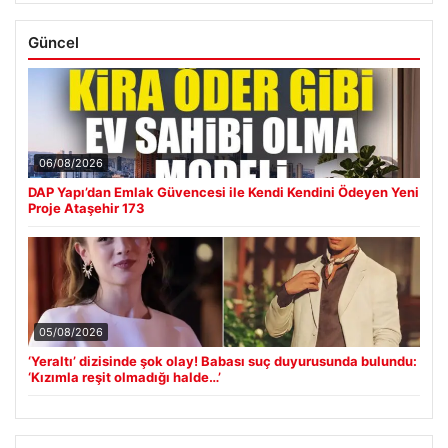
Güncel
06/08/2026
DAP Yapı’dan Emlak Güvencesi ile Kendi Kendini Ödeyen Yeni
Proje Ataşehir 173
05/08/2026
‘Yeraltı’ dizisinde şok olay! Babası suç duyurusunda bulundu:
‘Kızımla reşit olmadığı halde…’