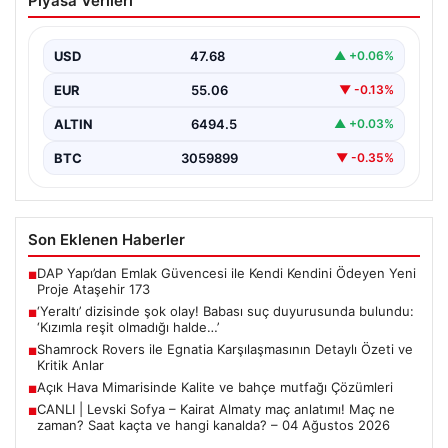
Piyasa Verileri
duyurusunda bulundu: ‘Kızımla reşit
olmadığı halde…’
USD
47.68
▲ +0.06%
EUR
55.06
▼ -0.13%
ALTIN
6494.5
▲ +0.03%
BTC
3059899
▼ -0.35%
Son Eklenen Haberler
DAP Yapı’dan Emlak Güvencesi ile Kendi Kendini Ödeyen Yeni
■
Proje Ataşehir 173
‘Yeraltı’ dizisinde şok olay! Babası suç duyurusunda bulundu:
■
‘Kızımla reşit olmadığı halde…’
Shamrock Rovers ile Egnatia Karşılaşmasının Detaylı Özeti ve
■
Kritik Anlar
Açık Hava Mimarisinde Kalite ve bahçe mutfağı Çözümleri
■
CANLI | Levski Sofya – Kairat Almaty maç anlatımı! Maç ne
■
zaman? Saat kaçta ve hangi kanalda? – 04 Ağustos 2026