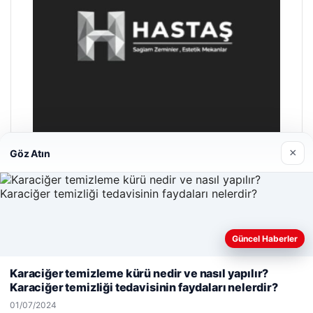
×
Göz Atın
Hastaş Beton
26/05/2026
Güncel Haberler
Web sitemizi nasıl kullandığınızı daha iyi anlayabilmek,
deneyiminizi kişiselleştirmek ve geliştirmek amacıyla çerezler
Karaciğer temizleme kürü nedir ve nasıl yapılır?
kullanıyoruz.
Çerez Politikamız
Karaciğer temizliği tedavisinin faydaları nelerdir?
Reddet
Kabul Et
01/07/2024