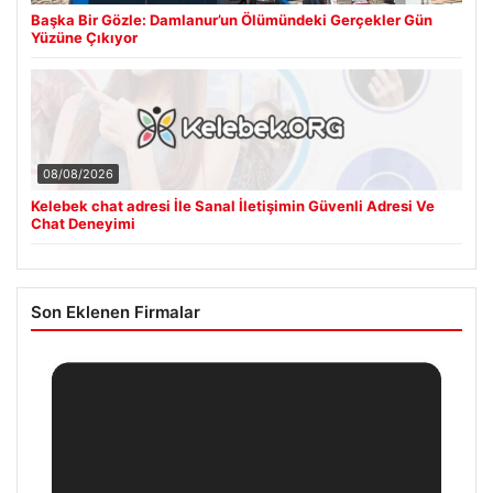
Başka Bir Gözle: Damlanur’un Ölümündeki Gerçekler Gün
Yüzüne Çıkıyor
08/08/2026
Kelebek chat adresi İle Sanal İletişimin Güvenli Adresi Ve
Chat Deneyimi
Son Eklenen Firmalar