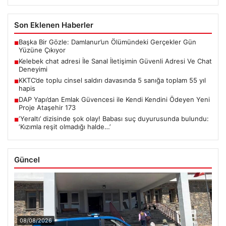
Son Eklenen Haberler
Başka Bir Gözle: Damlanur’un Ölümündeki Gerçekler Gün
■
Yüzüne Çıkıyor
Kelebek chat adresi İle Sanal İletişimin Güvenli Adresi Ve Chat
■
Deneyimi
KKTC’de toplu cinsel saldırı davasında 5 sanığa toplam 55 yıl
■
hapis
DAP Yapı’dan Emlak Güvencesi ile Kendi Kendini Ödeyen Yeni
■
Proje Ataşehir 173
‘Yeraltı’ dizisinde şok olay! Babası suç duyurusunda bulundu:
■
‘Kızımla reşit olmadığı halde…’
Güncel
08/08/2026