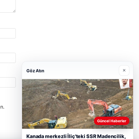
×
Göz Atın
n.
Güncel Haberler
Kanada merkezli İliç'teki SSR Madencilik,