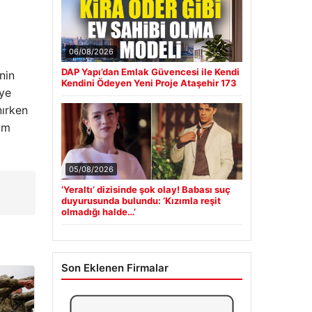
06/08/2026
DAP Yapı’dan Emlak Güvencesi ile Kendi
nin
Kendini Ödeyen Yeni Proje Ataşehir 173
eye
nırken
am
05/08/2026
‘Yeraltı’ dizisinde şok olay! Babası suç
duyurusunda bulundu: ‘Kızımla reşit
olmadığı halde…’
Son Eklenen Firmalar