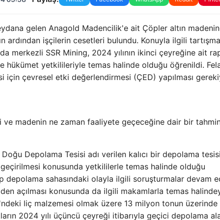
meydana gelen Anagold Madencilik'e ait Çöpler altın madeni
 ardından işçilerin cesetleri bulundu. Konuyla ilgili tartışma
a merkezli SSR Mining, 2024 yılının ikinci çeyreğine ait r
e hükümet yetkilileriyle temas halinde olduğu öğrenildi. Fel
i için çevresel etki değerlendirmesi (ÇED) yapılması gereki
ği ve madenin ne zaman faaliyete geçeceğine dair bir tahmin
 Doğu Depolama Tesisi adı verilen kalıcı bir depolama tesisi
geçirilmesi konusunda yetkililerle temas halinde olduğu
“Çöp depolama sahasındaki olayla ilgili soruşturmalar devam e
en açılması konusunda da ilgili makamlarla temas halindey
'ndeki liç malzemesi olmak üzere 13 milyon tonun üzerinde 
kların 2024 yılı üçüncü çeyreği itibarıyla geçici depolama al