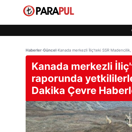
Haberler
›
Güncel
›
Kanada merkezli İliç'teki SSR Madencilik
Kanada merkezli İliç
raporunda yetkililer
Dakika Çevre Haberl