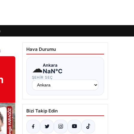
m
Hava Durumu
i
☁
Ankara
NaN°C
n
ŞEHIR SEÇ
Bizi Takip Edin