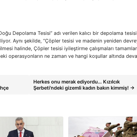
Doğu Depolama Tesisi” adı verilen kalıcı bir depolama tesisi
iliyor. Aynı şekilde, “Çöpler tesisi ve madenin yeniden devr
ilmesi halinde, Çöpler tesisi iyileştirme çalışmaları tamamla
r'deki operasyonların ne zaman ve hangi koşullar altında dev
Herkes onu merak ediyordu… Kızılcık
ahçe
Şerbeti'ndeki gizemli kadın bakın kimmiş! →