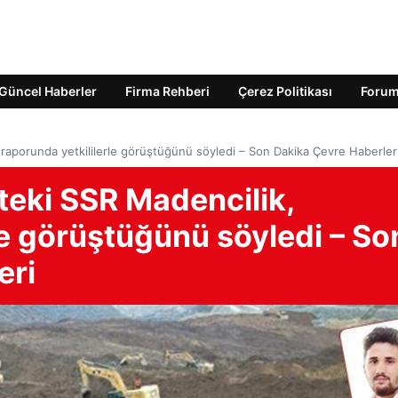
Güncel Haberler
Firma Rehberi
Çerez Politikası
Foru
, raporunda yetkililerle görüştüğünü söyledi – Son Dakika Çevre Haberler
'teki SSR Madencilik,
le görüştüğünü söyledi – So
eri