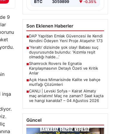
BTC
3059899
▼ -0.35%
nde 9
lar
Son Eklenen Haberler
aporunu
DAP Yapı’dan Emlak Güvencesi ile Kendi
■
aket
Kendini Ödeyen Yeni Proje Ataşehir 173
yordu.
‘Yeraltı’ dizisinde şok olay! Babası suç
■
duyurusunda bulundu: ‘Kızımla reşit
olmadığı halde…’
Shamrock Rovers ile Egnatia
■
Karşılaşmasının Detaylı Özeti ve Kritik
Anlar
in
Açık Hava Mimarisinde Kalite ve bahçe
■
mutfağı Çözümleri
CANLI | Levski Sofya – Kairat Almaty
■
 inşa
maç anlatımı! Maç ne zaman? Saat kaçta
ve hangi kanalda? – 04 Ağustos 2026
diyor.
iz.
Güncel
liç
anına