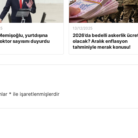
25
13/12/2025
emişoğlu, yurtdışına
2026’da bedelli askerlik ücret
oktor sayısını duyurdu
olacak? Aralık enflasyon
tahminiyle merak konusu!
nlar
*
ile işaretlenmişlerdir