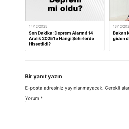
14/12/2025
13/12/20
Son Dakika: Deprem Alarmı! 14
Bakan M
Aralık 2025’te Hangi Şehirlerde
giden d
Hissetildi?
Bir yanıt yazın
E-posta adresiniz yayınlanmayacak.
Gerekli ala
Yorum
*