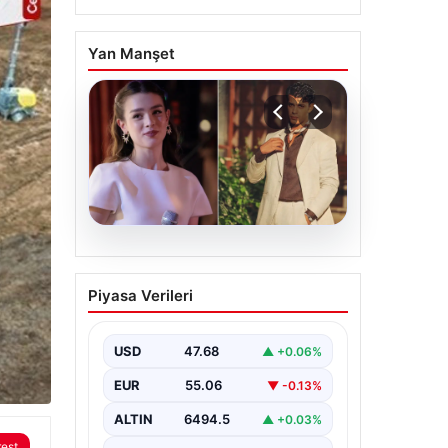
Yan Manşet
05.08.2026
‘Yeraltı’ dizisinde şok
Piyasa Verileri
olay! Babası suç
duyurusunda bulundu:
‘Kızımla reşit olmadığı
USD
47.68
▲ +0.06%
halde…’
EUR
55.06
▼ -0.13%
ALTIN
6494.5
▲ +0.03%
rest