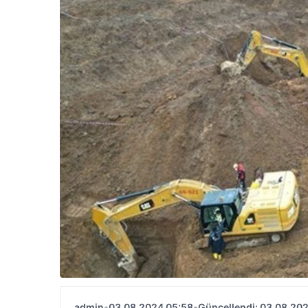
admin
•
03.08.2024 05:58
•
Güncellendi: 03.08.20