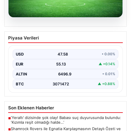
05.08.2026
Shamrock Rovers ile Egnatia
Piyasa Verileri
Karşılaşmasının Detaylı Özeti ve Kritik
Anlar
USD
47.58
• 0.00%
İrlanda temsilcisi Shamrock Rovers, Avrupa kupaları
mücadelesinde Egnatia’yı ağırladı ve sahadan 3-1’lik net
EUR
55.13
▲ +0.14%
bir…
ALTIN
6496.9
• 0.01%
BTC
3071472
▲ +0.88%
Son Eklenen Haberler
‘Yeraltı’ dizisinde şok olay! Babası suç duyurusunda bulundu:
■
‘Kızımla reşit olmadığı halde…’
Shamrock Rovers ile Egnatia Karşılaşmasının Detaylı Özeti ve
■