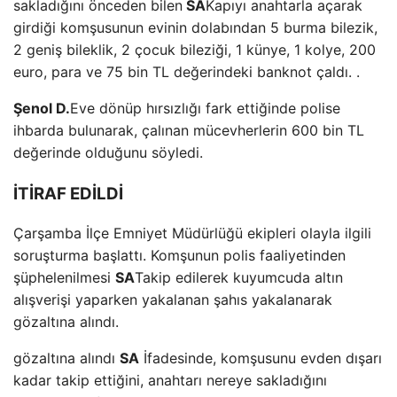
sakladığını önceden bilen
SA
Kapıyı anahtarla açarak
girdiği komşusunun evinin dolabından 5 burma bilezik,
2 geniş bileklik, 2 çocuk bileziği, 1 künye, 1 kolye, 200
euro, para ve 75 bin TL değerindeki banknot çaldı. .
Şenol D.
Eve dönüp hırsızlığı fark ettiğinde polise
ihbarda bulunarak, çalınan mücevherlerin 600 bin TL
değerinde olduğunu söyledi.
İTİRAF EDİLDİ
Çarşamba İlçe Emniyet Müdürlüğü ekipleri olayla ilgili
soruşturma başlattı. Komşunun polis faaliyetinden
şüphelenilmesi
SA
Takip edilerek kuyumcuda altın
alışverişi yaparken yakalanan şahıs yakalanarak
gözaltına alındı.
gözaltına alındı
SA
İfadesinde, komşusunu evden dışarı
kadar takip ettiğini, anahtarı nereye sakladığını