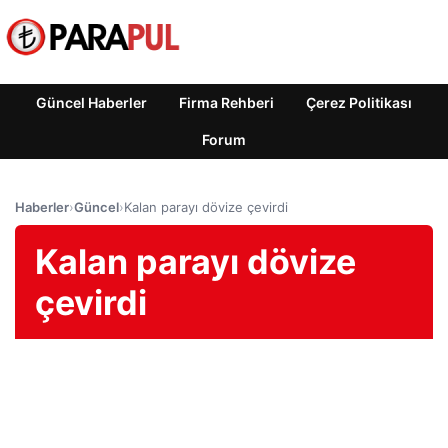
Güncel Haberler
Firma Rehberi
Çerez Politikası
Forum
Haberler
›
Güncel
›
Kalan parayı dövize çevirdi
Kalan parayı dövize
çevirdi