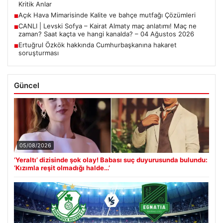
Kritik Anlar
Açık Hava Mimarisinde Kalite ve bahçe mutfağı Çözümleri
■
CANLI | Levski Sofya – Kairat Almaty maç anlatımı! Maç ne
■
zaman? Saat kaçta ve hangi kanalda? – 04 Ağustos 2026
Ertuğrul Özkök hakkında Cumhurbaşkanına hakaret
■
soruşturması
Güncel
05/08/2026
‘Yeraltı’ dizisinde şok olay! Babası suç duyurusunda bulundu:
‘Kızımla reşit olmadığı halde…’