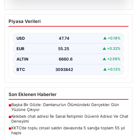
08.08.2026
Kelebek chat adresi İle Sanal İletişimin
Piyasa Verileri
Güvenli Adresi Ve Chat Deneyimi
İnternet çağında kullanıcıların kaliteli bir şekilde irtibat
kurması ciddi bir değer barındırmaktadır. Günümüzde
USD
47.74
▲ +0.18%
birçok…
EUR
55.25
▲ +0.32%
ALTIN
6660.6
▲ +2.59%
BTC
3093842
▲ +0.13%
Son Eklenen Haberler
Başka Bir Gözle: Damlanur’un Ölümündeki Gerçekler Gün
■
Yüzüne Çıkıyor
Kelebek chat adresi İle Sanal İletişimin Güvenli Adresi Ve Chat
■
Deneyimi
KKTC’de toplu cinsel saldırı davasında 5 sanığa toplam 55 yıl
■
hapis