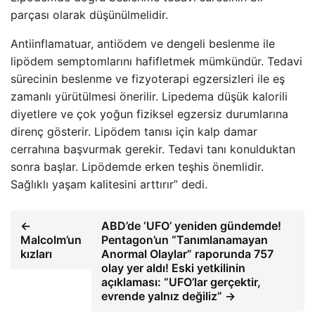
parçası olarak düşünülmelidir.
Antiinflamatuar, antiödem ve dengeli beslenme ile
lipödem semptomlarını hafifletmek mümkündür. Tedavi
sürecinin beslenme ve fizyoterapi egzersizleri ile eş
zamanlı yürütülmesi önerilir. Lipedema düşük kalorili
diyetlere ve çok yoğun fiziksel egzersiz durumlarına
direnç gösterir. Lipödem tanısı için kalp damar
cerrahına başvurmak gerekir. Tedavi tanı konulduktan
sonra başlar. Lipödemde erken teşhis önemlidir.
Sağlıklı yaşam kalitesini arttırır” dedi.
←
ABD’de ‘UFO’ yeniden gündemde!
Malcolm’un
Pentagon’un “Tanımlanamayan
kızları
Anormal Olaylar” raporunda 757
olay yer aldı! Eski yetkilinin
açıklaması: “UFO’lar gerçektir,
evrende yalnız değiliz” →