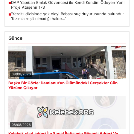
DAP Yapı’dan Emlak Güvencesi ile Kendi Kendini Ödeyen Yeni
■
Proje Ataşehir 173
‘Yeraltı’ dizisinde şok olay! Babası suç duyurusunda bulundu:
■
‘Kızımla reşit olmadığı halde…’
Güncel
08/08/2026
Başka Bir Gözle: Damlanur’un Ölümündeki Gerçekler Gün
Yüzüne Çıkıyor
08/08/2026
Kelebek chat adresi İle Sanal İletişimin Güvenli Adresi Ve