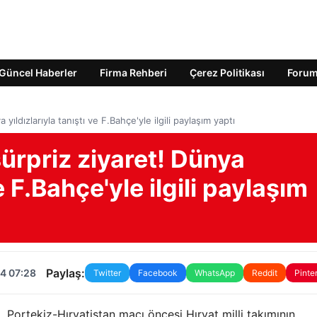
Güncel Haberler
Firma Rehberi
Çerez Politikası
Foru
ıldızlarıyla tanıştı ve F.Bahçe'yle ilgili paylaşım yaptı
ürpriz ziyaret! Dünya
ve F.Bahçe'yle ilgili paylaşım
Paylaş:
4 07:28
Twitter
Facebook
WhatsApp
Reddit
Pinte
 Portekiz-Hırvatistan maçı öncesi Hırvat milli takımının