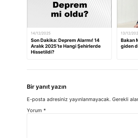
14/12/2025
13/12/20
Son Dakika: Deprem Alarmı! 14
Bakan M
Aralık 2025’te Hangi Şehirlerde
giden d
Hissetildi?
Bir yanıt yazın
E-posta adresiniz yayınlanmayacak.
Gerekli ala
Yorum
*