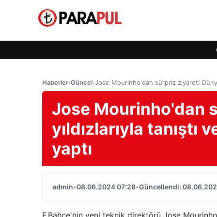
Haberler
›
Güncel
›
Jose Mourinho'dan sürpriz ziyaret! Dünya y
Jose Mourinho'dan s
yıldızlarıyla tanıştı 
yaptı
admin
•
08.06.2024 07:28
•
Güncellendi: 08.06.202
F.Bahçe'nin yeni teknik direktörü Jose Mourinho,