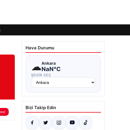
m
Hava Durumu
☁
Ankara
NaN°C
ŞEHIR SEÇ
Bizi Takip Edin
rest