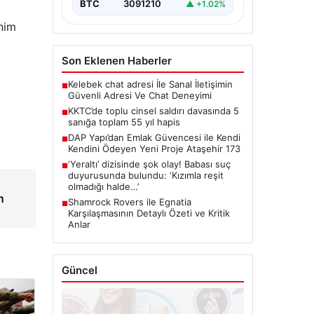
BTC
3091210
▲ +1.02%
enim
Son Eklenen Haberler
Kelebek chat adresi İle Sanal İletişimin
■
Güvenli Adresi Ve Chat Deneyimi
KKTC’de toplu cinsel saldırı davasında 5
■
sanığa toplam 55 yıl hapis
DAP Yapı’dan Emlak Güvencesi ile Kendi
■
Kendini Ödeyen Yeni Proje Ataşehir 173
‘Yeraltı’ dizisinde şok olay! Babası suç
■
duyurusunda bulundu: ‘Kızımla reşit
olmadığı halde…’
n
Shamrock Rovers ile Egnatia
■
Karşılaşmasının Detaylı Özeti ve Kritik
Anlar
Güncel