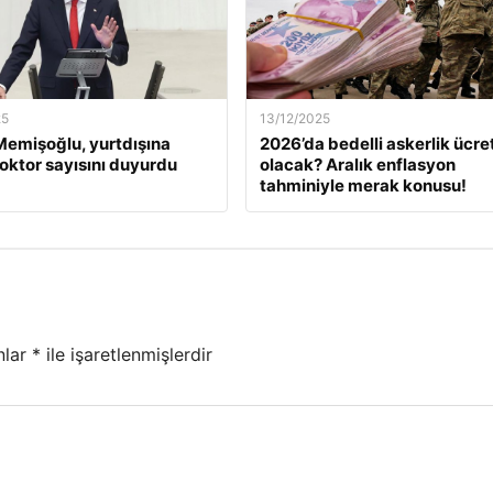
25
13/12/2025
emişoğlu, yurtdışına
2026’da bedelli askerlik ücret
oktor sayısını duyurdu
olacak? Aralık enflasyon
tahminiyle merak konusu!
nlar
*
ile işaretlenmişlerdir