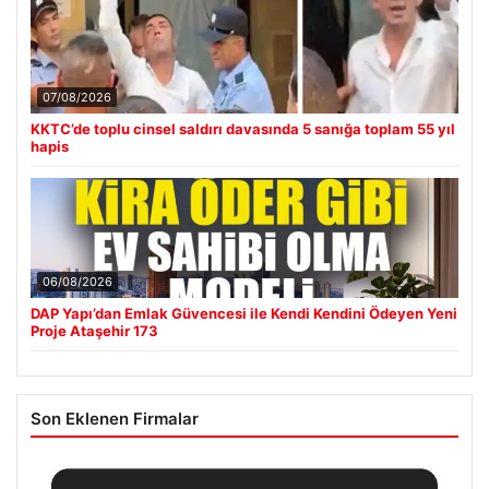
07/08/2026
KKTC’de toplu cinsel saldırı davasında 5 sanığa toplam 55 yıl
hapis
06/08/2026
DAP Yapı’dan Emlak Güvencesi ile Kendi Kendini Ödeyen Yeni
Proje Ataşehir 173
Son Eklenen Firmalar