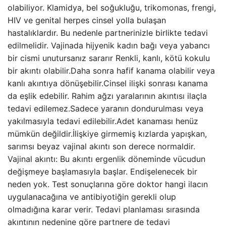
olabiliyor. Klamidya, bel soğukluğu, trikomonas, frengi,
HIV ve genital herpes cinsel yolla bulaşan
hastalıklardır. Bu nedenle partnerinizle birlikte tedavi
edilmelidir. Vajinada hijyenik kadın bağı veya yabancı
bir cismi unutursanız sararır Renkli, kanlı, kötü kokulu
bir akıntı olabilir.Daha sonra hafif kanama olabilir veya
kanlı akıntıya dönüşebilir.Cinsel ilişki sonrası kanama
da eşlik edebilir. Rahim ağzı yaralarının akıntısı ilaçla
tedavi edilemez.Sadece yaranın dondurulması veya
yakılmasıyla tedavi edilebilir.Adet kanaması henüz
mümkün değildir.İlişkiye girmemiş kızlarda yapışkan,
sarımsı beyaz vajinal akıntı son derece normaldir.
Vajinal akıntı: Bu akıntı ergenlik döneminde vücudun
değişmeye başlamasıyla başlar. Endişelenecek bir
neden yok. Test sonuçlarına göre doktor hangi ilacın
uygulanacağına ve antibiyotiğin gerekli olup
olmadığına karar verir. Tedavi planlaması sırasında
akıntının nedenine göre partnere de tedavi