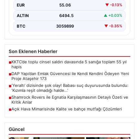
EUR
55.06
▼ -0.13%
ALTIN
6494.5
▲ +0.03%
BTC
3059899
▼ -0.35%
Son Eklenen Haberler
KKTC’de toplu cinsel saldırı davasında 5 sanığa toplam 55 yıl
■
hapis
DAP Yapı’dan Emlak Güvencesi ile Kendi Kendini Ödeyen Yeni
■
Proje Ataşehir 173
‘Yeraltı’ dizisinde şok olay! Babası suç duyurusunda bulundu:
■
‘Kızımla reşit olmadığı halde…’
Shamrock Rovers ile Egnatia Karşılaşmasının Detaylı Özeti ve
■
Kritik Anlar
Açık Hava Mimarisinde Kalite ve bahçe mutfağı Çözümleri
■
Güncel