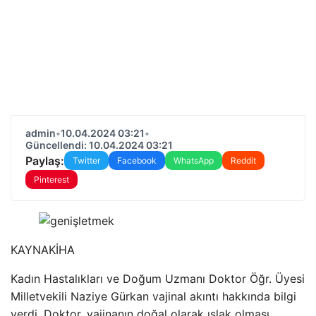
admin
•
10.04.2024 03:21
•
Güncellendi: 10.04.2024 03:21
Paylaş:
Twitter
Facebook
WhatsApp
Reddit
Pinterest
KAYNAK
İHA
Kadın Hastalıkları ve Doğum Uzmanı Doktor Öğr. Üyesi
Milletvekili Naziye Gürkan vajinal akıntı hakkında bilgi
verdi. Doktor, vajinanın doğal olarak ıslak olması