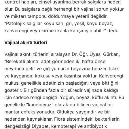
kontrol hapları, cinsel uyarılma berrak salgılara neden
olur. Bu salgılara bağlı herhangi bir vajinal sorun yoktur
ve miktarı tamponu doldurmaya yeterli değildir.
“Patolojik salgılar koyu sarı, gri, yeşil, koyu beyaz,
kahverengi veya kırmızı kanla karışmış olabilir” dedi.
Vajinal akıntı türleri
Vajinal akıntı türlerini sıralayan Dr. Öğr. Üyesi Gürkan,
“Bereketli akıntı: adet görmeden iki hafta önce
meydana gelir ve çiğ yumurta beyazına benzer. Islak
ve kaygandır, kokusu veya kaşıntısı yoktur. Kahverengi
mukus: genellikle adetinizin başladığını veya bittiğini
gösterir. Bir günden fazla bir süredir vajinada kaldığı
için sadece rengi değişti. Yoğun, beyaz, küflü akıntı: Bu
genellikle “kandidiyaz” olarak da bilinen vajinal bir
mantar enfeksiyonudur. Oldukça yaygındır ve bir
nedenden kaynaklanır. Flora sistemindeki bakterilerin
dengesizliği Diyabet, kemoterapi ve antibiyotik