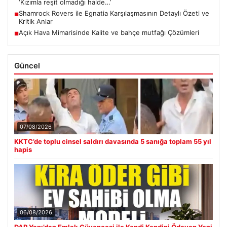
‘Kızımla reşit olmadığı halde…’
Shamrock Rovers ile Egnatia Karşılaşmasının Detaylı Özeti ve
■
Kritik Anlar
Açık Hava Mimarisinde Kalite ve bahçe mutfağı Çözümleri
■
Güncel
07/08/2026
KKTC’de toplu cinsel saldırı davasında 5 sanığa toplam 55 yıl
hapis
06/08/2026