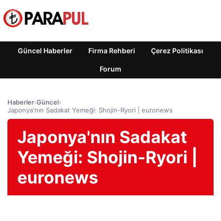
Güncel Haberler
Firma Rehberi
Çerez Politikası
Forum
Haberler
›
Güncel
›
Japonya'nın Sadakat Yemeği: Shojin-Ryori | euronews
Japonya'nın Sadakat
Yemeği: Shojin-Ryori |
euronews