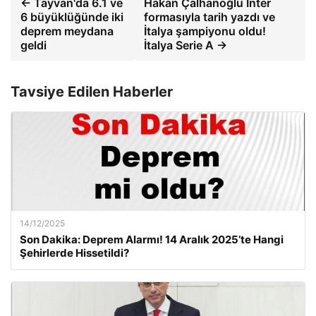
← Tayvan'da 6.1 ve
Hakan Çalhanoğlu Inter
6 büyüklüğünde iki
formasıyla tarih yazdı ve
deprem meydana
İtalya şampiyonu oldu!
geldi
İtalya Serie A →
Tavsiye Edilen Haberler
14/12/2025
Son Dakika: Deprem Alarmı! 14 Aralık 2025’te Hangi
Şehirlerde Hissetildi?