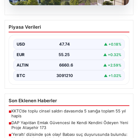
06.08.2026
DAP Yapı’dan Emlak Güvencesi ile Kendi
Piyasa Verileri
Kendini Ödeyen Yeni Proje Ataşehir 173
Gayrimenkul sektöründe yenilikçi projeleriyle dikkat
çeken DAP Gayrimenkul Geliştirme, müşterilerine
USD
47.74
▲ +0.18%
sunduğu yeni yaşam modeliyle…
EUR
55.25
▲ +0.32%
ALTIN
6660.6
▲ +2.59%
BTC
3091210
▲ +1.02%
Son Eklenen Haberler
KKTC’de toplu cinsel saldırı davasında 5 sanığa toplam 55 yıl
■
hapis
DAP Yapı’dan Emlak Güvencesi ile Kendi Kendini Ödeyen Yeni
■
Proje Ataşehir 173
‘Yeraltı’ dizisinde şok olay! Babası suç duyurusunda bulundu:
■