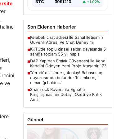
BTC
3091210
▲ +1.02%
ersite
yer
,
haline
Son Eklenen Haberler
Kelebek chat adresi İle Sanal İletişimin
■
Güvenli Adresi Ve Chat Deneyimi
KKTC’de toplu cinsel saldırı davasında 5
■
sanığa toplam 55 yıl hapis
leri,
DAP Yapı’dan Emlak Güvencesi ile Kendi
■
Kendini Ödeyen Yeni Proje Ataşehir 173
em
‘Yeraltı’ dizisinde şok olay! Babası suç
■
ürecini
duyurusunda bulundu: ‘Kızımla reşit
ze ve
olmadığı halde…’
Shamrock Rovers ile Egnatia
■
Karşılaşmasının Detaylı Özeti ve Kritik
Anlar
lere
Güncel