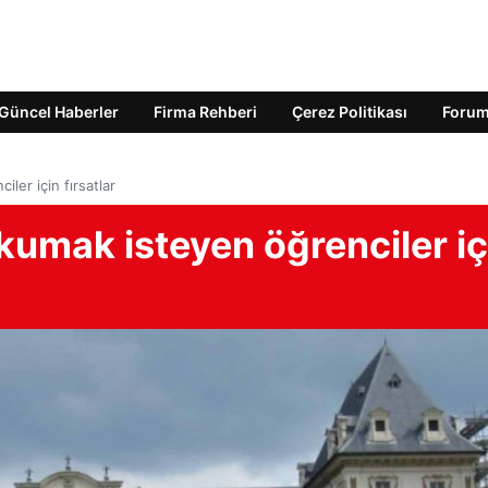
Güncel Haberler
Firma Rehberi
Çerez Politikası
Foru
ler için fırsatlar
okumak isteyen öğrenciler iç