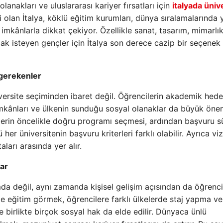
lanakları ve uluslararası kariyer fırsatları için
italyada üniv
i olan İtalya, köklü eğitim kurumları, dünya sıralamalarında 
imkânlarla dikkat çekiyor. Özellikle sanat, tasarım, mimarlık
ak isteyen gençler için İtalya son derece cazip bir seçenek 
 gerekenler
versite seçiminden ibaret değil. Öğrencilerin akademik hedef
imkânları ve ülkenin sunduğu sosyal olanaklar da büyük ön
ilerin öncelikle doğru programı seçmesi, ardından başvuru s
er üniversitenin başvuru kriterleri farklı olabilir. Ayrıca vi
aları arasında yer alır.
lar
da değil, aynı zamanda kişisel gelişim açısından da öğrenci
ede eğitim görmek, öğrencilere farklı ülkelerde staj yapma ve
le birlikte birçok sosyal hak da elde edilir. Dünyaca ünlü