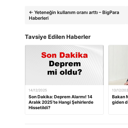
← Yeteneğin kullanım oranı arttı – BigPara
Haberleri
Tavsiye Edilen Haberler
14/12/2025
13/12/20
Son Dakika: Deprem Alarmı! 14
Bakan M
Aralık 2025’te Hangi Şehirlerde
giden d
Hissetildi?