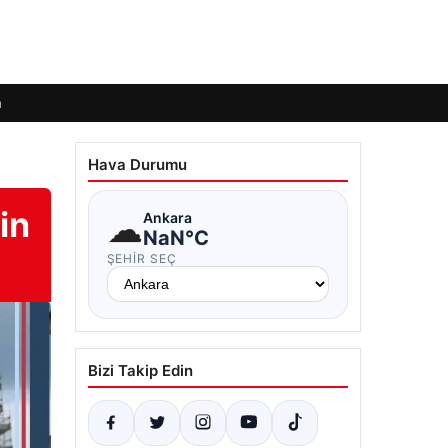
m
Hava Durumu
in
☁
Ankara
NaN°C
ŞEHIR SEÇ
Bizi Takip Edin