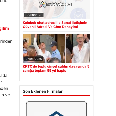
yede
08/08/2026
Kelebek chat adresi İle Sanal İletişimin
Güvenli Adresi Ve Chat Deneyimi
ğitim
l
erinden
07/08/2026
KKTC’de toplu cinsel saldırı davasında 5
sanığa toplam 55 yıl hapis
mada
ir
inden
Son Eklenen Firmalar
çin ve