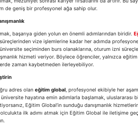
lmak, mezuniyet sonrası kariyer fırsatlarını da artırır. Bu sa
m de geniş bir profesyonel ağa sahip olur.
danışmanlık
lmak, başarıya giden yolun en önemli adımlarından biridir.
E
u süreçlerinden vize işlemlerine kadar her adımda profesyone
üniversite seçiminden burs olanaklarına, oturum izni süreçl
manlık hizmeti veriyor. Böylece öğrenciler, yalnızca eğitim
lerde zaman kaybetmeden ilerleyebiliyor.
ştirin
doğru adres olan
eğitim global
, profesyonel ekibiyle her aşa
 üniversite hayatına emin adımlarla başlamak, uluslararası b
stiyorsanız, Eğitim Global’in sunduğu danışmanlık hizmetler
yolculukta ilk adımı atmak için Eğitim Global ile iletişime ge
ün.