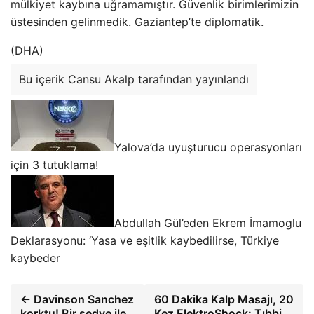
mülkiyet kaybına uğramamıştır. Güvenlik birimlerimizin
üstesinden gelinmedik. Gaziantep’te diplomatik.
(DHA)
Bu içerik Cansu Akalp tarafından yayınlandı
Yalova’da uyuşturucu operasyonları
için 3 tutuklama!
Abdullah Gül’eden Ekrem İmamoglu
Deklarasyonu: ‘Yasa ve eşitlik kaybedilirse, Türkiye
kaybeder
← Davinson Sanchez
60 Dakika Kalp Masajı, 20
korktu! Bir sedye ile
Kez ElektroShock: Tıbbi