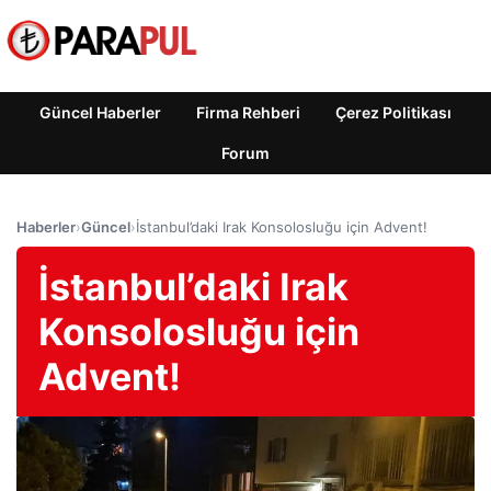
Güncel Haberler
Firma Rehberi
Çerez Politikası
Forum
Haberler
›
Güncel
›
İstanbul’daki Irak Konsolosluğu için Advent!
İstanbul’daki Irak
Konsolosluğu için
Advent!