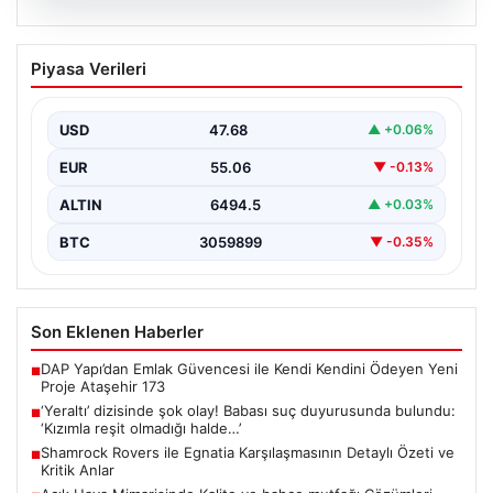
05.08.2026
‘Yeraltı’ dizisinde şok olay! Babası suç
Piyasa Verileri
duyurusunda bulundu: ‘Kızımla reşit
olmadığı halde…’
USD
47.68
▲ +0.06%
EUR
55.06
▼ -0.13%
ALTIN
6494.5
▲ +0.03%
BTC
3059899
▼ -0.35%
Son Eklenen Haberler
DAP Yapı’dan Emlak Güvencesi ile Kendi Kendini Ödeyen Yeni
■
Proje Ataşehir 173
‘Yeraltı’ dizisinde şok olay! Babası suç duyurusunda bulundu:
■
‘Kızımla reşit olmadığı halde…’
Shamrock Rovers ile Egnatia Karşılaşmasının Detaylı Özeti ve
■
Kritik Anlar