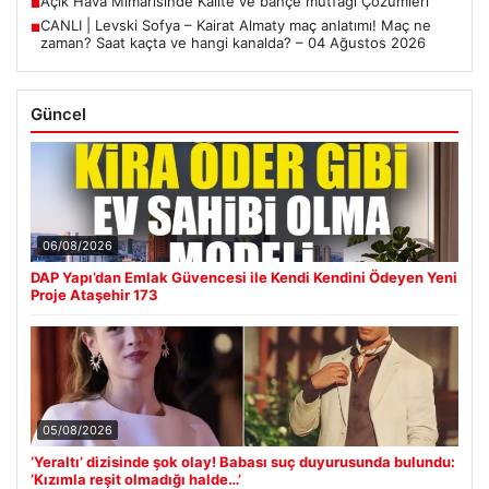
Açık Hava Mimarisinde Kalite ve bahçe mutfağı Çözümleri
■
CANLI | Levski Sofya – Kairat Almaty maç anlatımı! Maç ne
■
zaman? Saat kaçta ve hangi kanalda? – 04 Ağustos 2026
Güncel
06/08/2026
DAP Yapı’dan Emlak Güvencesi ile Kendi Kendini Ödeyen Yeni
Proje Ataşehir 173
05/08/2026
‘Yeraltı’ dizisinde şok olay! Babası suç duyurusunda bulundu:
‘Kızımla reşit olmadığı halde…’