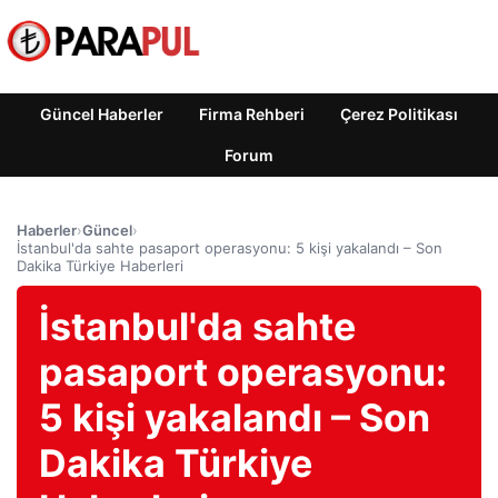
Güncel Haberler
Firma Rehberi
Çerez Politikası
Forum
Haberler
›
Güncel
›
İstanbul'da sahte pasaport operasyonu: 5 kişi yakalandı – Son
Dakika Türkiye Haberleri
İstanbul'da sahte
pasaport operasyonu:
5 kişi yakalandı – Son
Dakika Türkiye