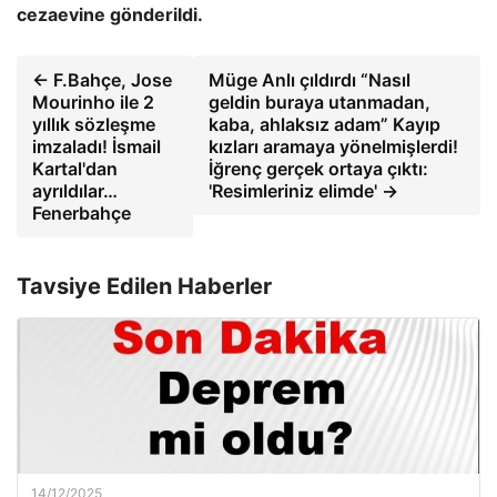
cezaevine gönderildi.
← F.Bahçe, Jose
Müge Anlı çıldırdı “Nasıl
Mourinho ile 2
geldin buraya utanmadan,
yıllık sözleşme
kaba, ahlaksız adam” Kayıp
imzaladı! İsmail
kızları aramaya yönelmişlerdi!
Kartal'dan
İğrenç gerçek ortaya çıktı:
ayrıldılar…
'Resimleriniz elimde' →
Fenerbahçe
Tavsiye Edilen Haberler
14/12/2025