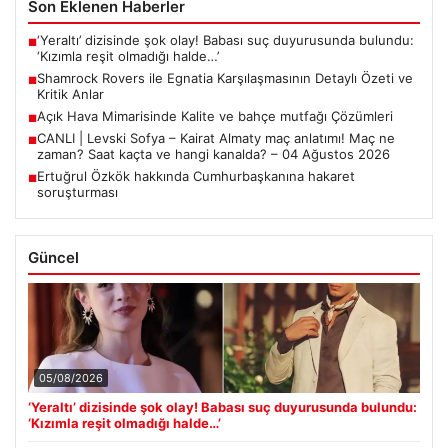
Son Eklenen Haberler
‘Yeraltı’ dizisinde şok olay! Babası suç duyurusunda bulundu:
■
‘Kızımla reşit olmadığı halde…’
Shamrock Rovers ile Egnatia Karşılaşmasının Detaylı Özeti ve
■
Kritik Anlar
Açık Hava Mimarisinde Kalite ve bahçe mutfağı Çözümleri
■
CANLI | Levski Sofya – Kairat Almaty maç anlatımı! Maç ne
■
zaman? Saat kaçta ve hangi kanalda? – 04 Ağustos 2026
Ertuğrul Özkök hakkında Cumhurbaşkanına hakaret
■
soruşturması
Güncel
05/08/2026
‘Yeraltı’ dizisinde şok olay! Babası suç duyurusunda bulundu:
‘Kızımla reşit olmadığı halde…’