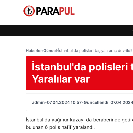
Haberler
›
Güncel
›
İstanbul'da polisleri taşıyan araç devrildi!
İstanbul'da polisleri 
Yaralılar var
admin
•
07.04.2024 10:57
•
Güncellendi: 07.04.2024
İstanbul'da yağmur kazayı da beraberinde getird
bulunan 6 polis hafif yaralandı.