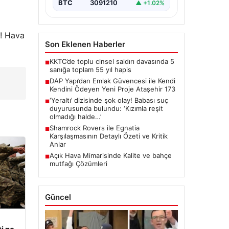
BTC
3091210
▲ +1.02%
t! Hava
Son Eklenen Haberler
KKTC’de toplu cinsel saldırı davasında 5
■
sanığa toplam 55 yıl hapis
DAP Yapı’dan Emlak Güvencesi ile Kendi
■
Kendini Ödeyen Yeni Proje Ataşehir 173
‘Yeraltı’ dizisinde şok olay! Babası suç
■
duyurusunda bulundu: ‘Kızımla reşit
olmadığı halde…’
Shamrock Rovers ile Egnatia
■
Karşılaşmasının Detaylı Özeti ve Kritik
Anlar
Açık Hava Mimarisinde Kalite ve bahçe
■
mutfağı Çözümleri
Güncel