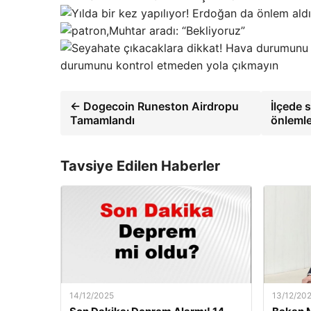
Muhtar aradı: “Bekliyoruz”
durumunu kontrol etmeden yola çıkmayın
← Dogecoin Runeston Airdropu
İlçede 
Tamamlandı
önlemle
Tavsiye Edilen Haberler
14/12/2025
13/12/20