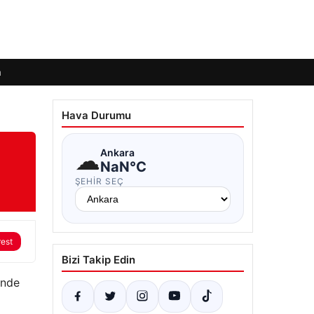
m
Hava Durumu
☁
Ankara
NaN°C
ŞEHIR SEÇ
rest
Bizi Takip Edin
ünde