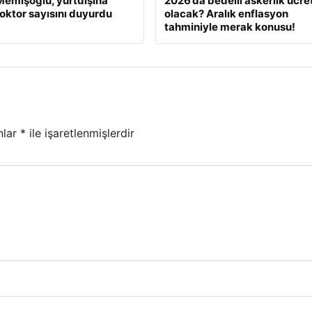
emişoğlu, yurtdışına
2026’da bedelli askerlik ücret
oktor sayısını duyurdu
olacak? Aralık enflasyon
tahminiyle merak konusu!
nlar
*
ile işaretlenmişlerdir