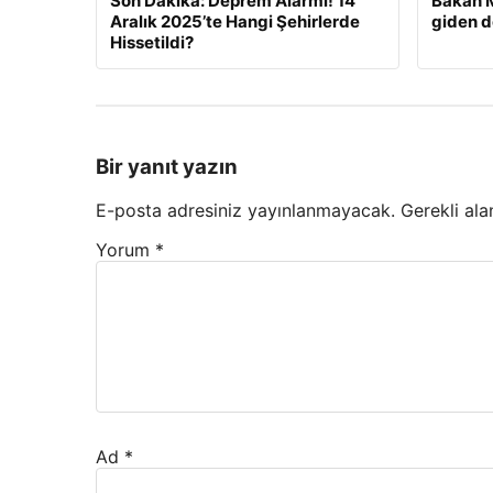
Son Dakika: Deprem Alarmı! 14
Bakan M
Aralık 2025’te Hangi Şehirlerde
giden d
Hissetildi?
Bir yanıt yazın
E-posta adresiniz yayınlanmayacak.
Gerekli ala
Yorum
*
Ad
*