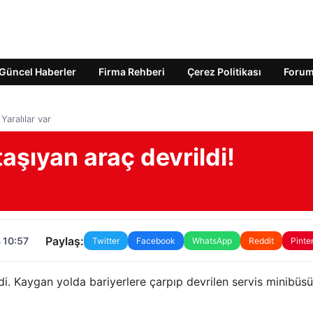
Güncel Haberler
Firma Rehberi
Çerez Politikası
Foru
 Yaralılar var
taşıyan araç devrildi!
Paylaş:
 10:57
Twitter
Facebook
WhatsApp
Reddit
Pinte
i. Kaygan yolda bariyerlere çarpıp devrilen servis minibüs