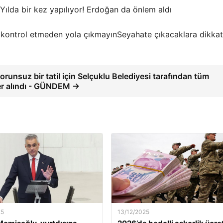
Yılda bir kez yapılıyor! Erdoğan da önlem aldı
Seyahate çıkacaklara dikka
sorunsuz bir tatil için Selçuklu Belediyesi tarafından tüm
r alındı ​​- GÜNDEM →
25
13/12/2025