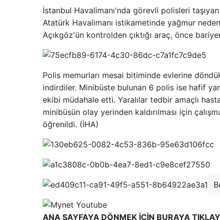
İstanbul Havalimanı'nda görevli polisleri taşıy
Atatürk Havalimanı istikametinde yağmur nedeni
Açıkgöz'ün kontrolden çıktığı araç, önce bariyerl
Polis memurları mesai bitiminde evlerine döndük
indirdiler. Minibüste bulunan 6 polis ise hafif ya
ekibi müdahale etti. Yaralılar tedbir amaçlı hasta
minibüsün olay yerinden kaldırılması için çalışma
öğrenildi. (İHA)
B
ANA SAYFAYA DÖNMEK İÇİN BURAYA TIKLAY