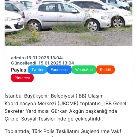
admin
•
15.01.2025 13:04
•
Güncellendi: 15.01.2025 13:04
Paylaş:
Twitter
Facebook
WhatsApp
Reddit
Pinterest
İstanbul Büyükşehir Belediyesi (İBB) Ulaşım
Koordinasyon Merkezi (UKOME) toplantısı, İBB Genel
Sekreter Yardımcısı Gürkan Akgün başkanlığında
Çırpıcı Sosyal Tesisleri’nde gerçekleştirildi.
Toplantıda, Türk Polis Teşkilatını Güçlendirme Vakfı