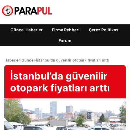
Güncel Haberler
Firma Rehberi
Çerez Politikası
Forum
Haberler
›
Güncel
›
İstanbul’da güvenilir otopark fiyatları arttı
İstanbul’da güvenilir
otopark fiyatları arttı