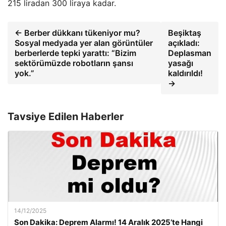
215 liradan 300 liraya kadar.
← Berber dükkanı tükeniyor mu?
Beşiktaş
Sosyal medyada yer alan görüntüler
açıkladı:
berberlerde tepki yarattı: “Bizim
Deplasman
sektörümüzde robotların şansı
yasağı
yok.”
kaldırıldı!
→
Tavsiye Edilen Haberler
14/12/2025
Son Dakika: Deprem Alarmı! 14 Aralık 2025’te Hangi