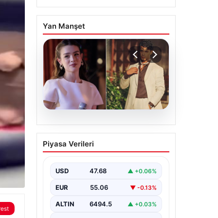
Yan Manşet
05.08.2026
‘Yeraltı’ dizisinde şok
Piyasa Verileri
olay! Babası suç
duyurusunda bulundu:
‘Kızımla reşit olmadığı
USD
47.68
▲ +0.06%
halde…’
EUR
55.06
▼ -0.13%
ALTIN
6494.5
▲ +0.03%
rest