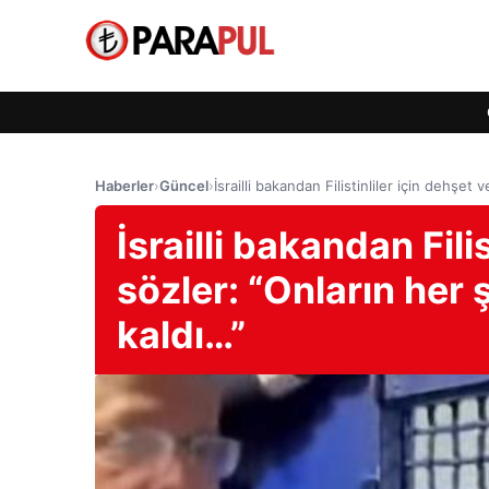
Haberler
›
Güncel
›
İsrailli bakandan Filistinliler için dehşet 
İsrailli bakandan Filis
sözler: “Onların her ş
kaldı…”