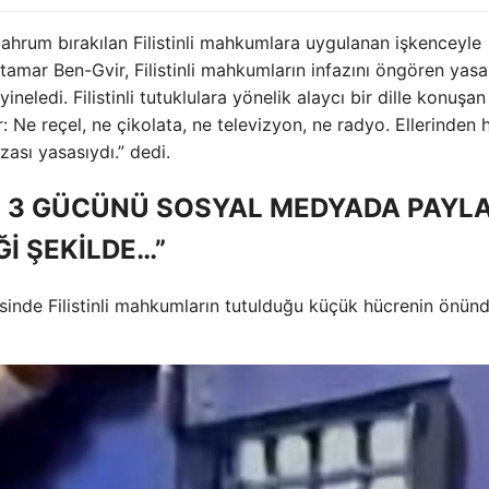
mahrum bırakılan Filistinli mahkumlara uygulanan işkenceyle
Itamar Ben-Gvir, Filistinli mahkumların infazını öngören yasa
ineledi. Filistinli tutuklulara yönelik alaycı bir dille konuşa
 Ne reçel, ne çikolata, ne televizyon, ne radyo. Ellerinden 
zası yasasıydı.” dedi.
Kİ 3 GÜCÜNÜ SOSYAL MEDYADA PAYLA
Ğİ ŞEKİLDE…”
esinde Filistinli mahkumların tutulduğu küçük hücrenin önün