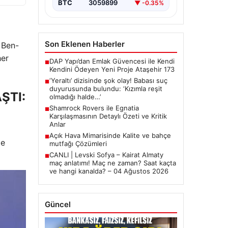
BTC
3059899
▼ -0.35%
Son Eklenen Haberler
n Ben-
her
DAP Yapı’dan Emlak Güvencesi ile Kendi
■
Kendini Ödeyen Yeni Proje Ataşehir 173
‘Yeraltı’ dizisinde şok olay! Babası suç
■
duyurusunda bulundu: ‘Kızımla reşit
ŞTI:
olmadığı halde…’
Shamrock Rovers ile Egnatia
■
Karşılaşmasının Detaylı Özeti ve Kritik
Anlar
Açık Hava Mimarisinde Kalite ve bahçe
■
de
mutfağı Çözümleri
CANLI | Levski Sofya – Kairat Almaty
■
maç anlatımı! Maç ne zaman? Saat kaçta
ve hangi kanalda? – 04 Ağustos 2026
Güncel