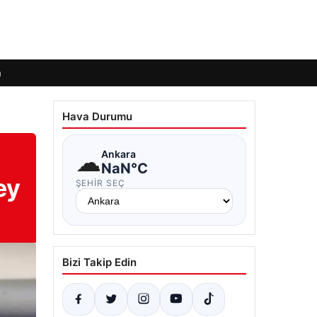
m
Hava Durumu
☁
Ankara
NaN°C
ey
ŞEHIR SEÇ
Bizi Takip Edin