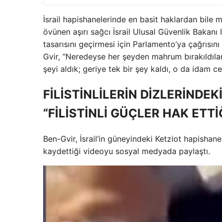
İsrail hapishanelerinde en basit haklardan bile 
övünen aşırı sağcı İsrail Ulusal Güvenlik Bakanı 
tasarısını geçirmesi için Parlamento’ya çağrısını y
Gvir, “Neredeyse her şeyden mahrum bırakıldılar:
şeyi aldık; geriye tek bir şey kaldı, o da idam ce
FİLİSTİNLİLERİN DİZLERİNDE
“FİLİSTİNLİ GÜÇLER HAK ETTİ
Ben-Gvir, İsrail’in güneyindeki Ketziot hapishan
kaydettiği videoyu sosyal medyada paylaştı.