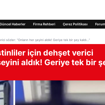
Güncel Haberler
Firma Rehberi
Çerez Politikası
Foru
verici sözler: “Onların her şeyini aldık! Geriye tek bir şey kaldı…”
tinliler için dehşet verici
eyini aldık! Geriye tek bir ş