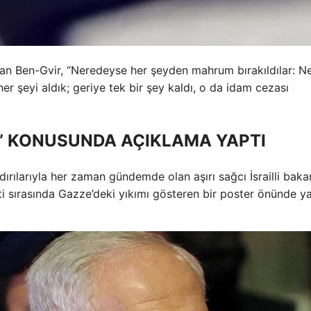
onuşan Ben-Gvir, “Neredeyse her şeyden mahrum bırakıldılar: Ne
her şeyi aldık; geriye tek bir şey kaldı, o da idam cezası
I” KONUSUNDA AÇIKLAMA YAPTI
ldırılarıyla her zaman gündemde olan aşırı sağcı İsrailli bak
eti sırasında Gazze’deki yıkımı gösteren bir poster önünde ya