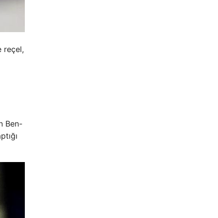
 reçel,
an Ben-
ptığı