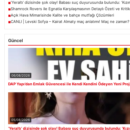
‘Yeraltı’ dizisinde şok olay! Babası suç duyurusunda bulundu: ‘Kızı
■
Shamrock Rovers ile Egnatia Karşılaşmasının Detaylı Özeti ve Kritik
■
Açık Hava Mimarisinde Kalite ve bahçe mutfağı Çözümleri
■
CANLI | Levski Sofya – Kairat Almaty maç anlatımı! Maç ne zaman
■
Güncel
06/08/2026
DAP Yapı’dan Emlak Güvencesi ile Kendi Kendini Ödeyen Yeni Proj
05/08/2026
‘Yeraltı’ dizisinde şok olay! Babası suç duyurusunda bulundu: ‘Kız