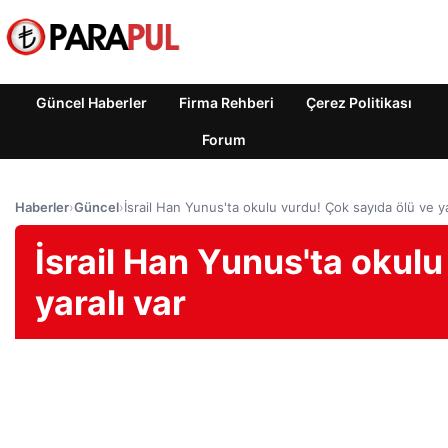
Güncel Haberler
Firma Rehberi
Çerez Politikası
Forum
Haberler
›
Güncel
›
İsrail Han Yunus'ta okulu vurdu! Çok sayıda ölü ve ya
İsrail Han Yunus'ta okulu
yaralı var