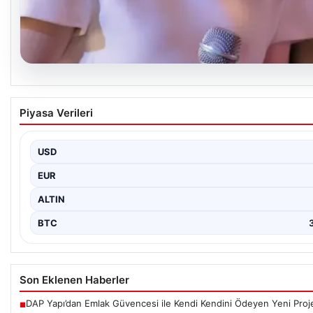
05.08.2026
‘Yeraltı’ dizisinde şok olay! Babası suç duyur
Piyasa Verileri
USD
EUR
ALTIN
BTC
Son Eklenen Haberler
DAP Yapı’dan Emlak Güvencesi ile Kendi Kendini Ödeyen Yeni Proj
■