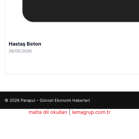
Hastaş Beton
26/05/2026
© 2026 Parapul – Güncel Ekonomi Haberleri
malta dil okulları
|
lemagrup.com.tr
cio
Lordhub