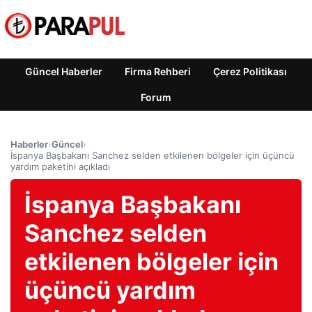
Güncel Haberler
Firma Rehberi
Çerez Politikası
Forum
Haberler
›
Güncel
›
İspanya Başbakanı Sanchez selden etkilenen bölgeler için üçüncü
yardım paketini açıkladı
İspanya Başbakanı
Sanchez selden
etkilenen bölgeler için
üçüncü yardım