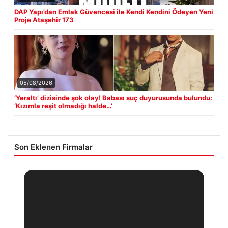
DAP Yapı’dan Emlak Güvencesi ile Kendi Kendini Ödeyen Yeni
Proje Ataşehir 173
05/08/2026
‘Yeraltı’ dizisinde şok olay! Babası suç duyurusunda bulundu:
‘Kızımla reşit olmadığı halde…’
Son Eklenen Firmalar