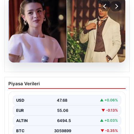
05.08.2026
‘Yeraltı’ dizisinde şok olay! Babası suç
Piyasa Verileri
duyurusunda bulundu: ‘Kızımla reşit
olmadığı halde…’
USD
47.68
▲ +0.06%
EUR
55.06
▼ -0.13%
ALTIN
6494.5
▲ +0.03%
BTC
3059899
▼ -0.35%