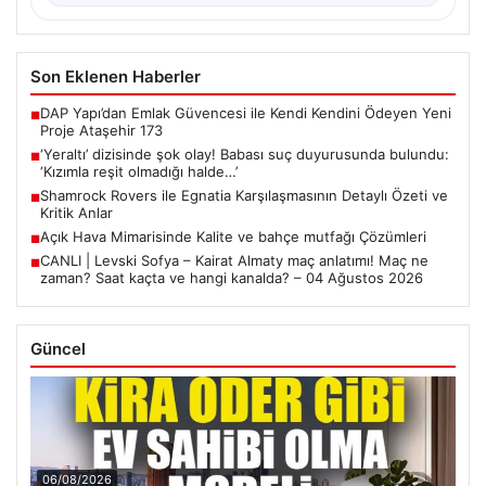
Son Eklenen Haberler
DAP Yapı’dan Emlak Güvencesi ile Kendi Kendini Ödeyen Yeni
■
Proje Ataşehir 173
‘Yeraltı’ dizisinde şok olay! Babası suç duyurusunda bulundu:
■
‘Kızımla reşit olmadığı halde…’
Shamrock Rovers ile Egnatia Karşılaşmasının Detaylı Özeti ve
■
Kritik Anlar
Açık Hava Mimarisinde Kalite ve bahçe mutfağı Çözümleri
■
CANLI | Levski Sofya – Kairat Almaty maç anlatımı! Maç ne
■
zaman? Saat kaçta ve hangi kanalda? – 04 Ağustos 2026
Güncel
06/08/2026