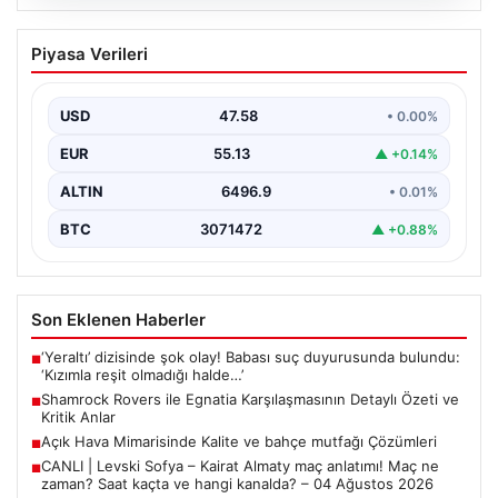
05.08.2026
Shamrock Rovers ile Egnatia
Piyasa Verileri
Karşılaşmasının Detaylı Özeti ve Kritik
Anlar
USD
47.58
• 0.00%
İrlanda temsilcisi Shamrock Rovers, Avrupa kupaları
mücadelesinde Egnatia’yı ağırladı ve sahadan 3-1’lik net
EUR
55.13
▲ +0.14%
bir…
ALTIN
6496.9
• 0.01%
BTC
3071472
▲ +0.88%
Son Eklenen Haberler
‘Yeraltı’ dizisinde şok olay! Babası suç duyurusunda bulundu:
■
‘Kızımla reşit olmadığı halde…’
Shamrock Rovers ile Egnatia Karşılaşmasının Detaylı Özeti ve
■
Kritik Anlar
Açık Hava Mimarisinde Kalite ve bahçe mutfağı Çözümleri
■
CANLI | Levski Sofya – Kairat Almaty maç anlatımı! Maç ne
■
zaman? Saat kaçta ve hangi kanalda? – 04 Ağustos 2026