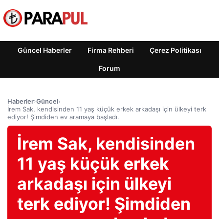
Güncel Haberler
Firma Rehberi
Çerez Politikası
Forum
Haberler
›
Güncel
›
İrem Sak, kendisinden 11 yaş küçük erkek arkadaşı için ülkeyi terk
ediyor! Şimdiden ev aramaya başladı.
İrem Sak, kendisinden
11 yaş küçük erkek
arkadaşı için ülkeyi
terk ediyor! Şimdiden