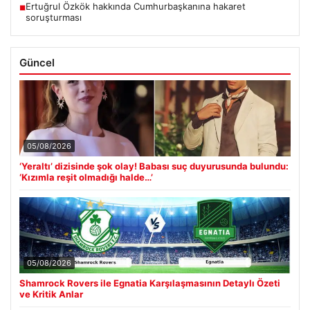
Ertuğrul Özkök hakkında Cumhurbaşkanına hakaret
■
soruşturması
Güncel
05/08/2026
‘Yeraltı’ dizisinde şok olay! Babası suç duyurusunda bulundu:
‘Kızımla reşit olmadığı halde…’
05/08/2026
Shamrock Rovers ile Egnatia Karşılaşmasının Detaylı Özeti
ve Kritik Anlar