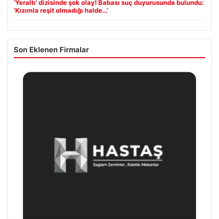
‘Yeraltı’ dizisinde şok olay! Babası suç duyurusunda bulundu:
‘Kızımla reşit olmadığı halde…’
Son Eklenen Firmalar