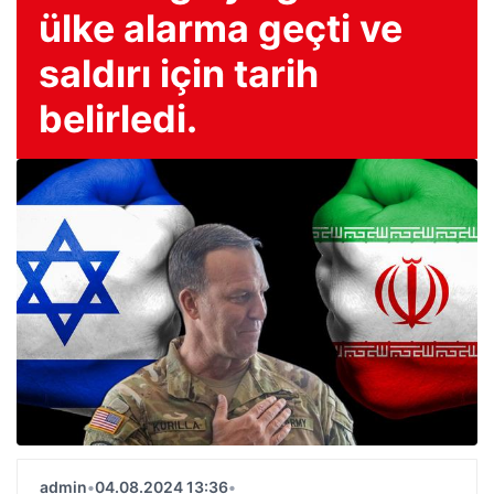
ülke alarma geçti ve
saldırı için tarih
belirledi.
admin
•
04.08.2024 13:36
•