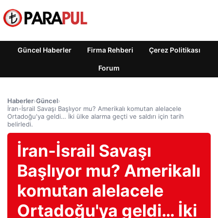
Güncel Haberler
Firma Rehberi
Çerez Politikası
Forum
Haberler
›
Güncel
›
İran-İsrail Savaşı Başlıyor mu? Amerikalı komutan alelacele
Ortadoğu'ya geldi… İki ülke alarma geçti ve saldırı için tarih
belirledi.
İran-İsrail Savaşı
Başlıyor mu? Amerikalı
komutan alelacele
Ortadoğu'ya geldi… İki