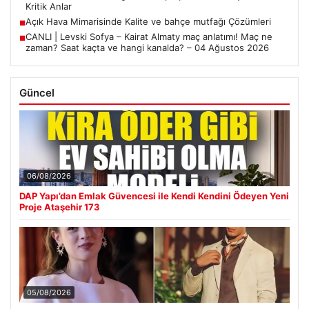
Kritik Anlar
Açık Hava Mimarisinde Kalite ve bahçe mutfağı Çözümleri
■
CANLI | Levski Sofya – Kairat Almaty maç anlatımı! Maç ne
■
zaman? Saat kaçta ve hangi kanalda? – 04 Ağustos 2026
Güncel
06/08/2026
DAP Yapı’dan Emlak Güvencesi ile Kendi Kendini Ödeyen Yeni
Proje Ataşehir 173
05/08/2026