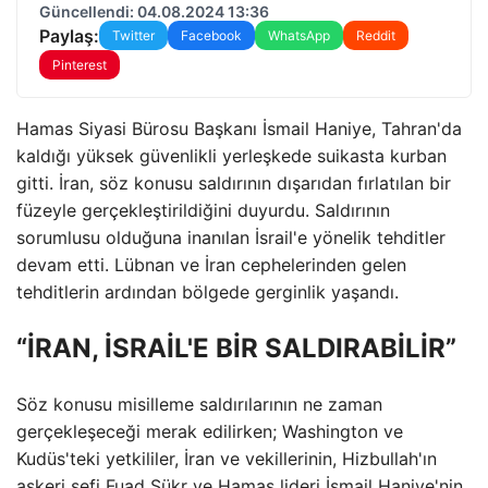
Güncellendi: 04.08.2024 13:36
Paylaş:
Twitter
Facebook
WhatsApp
Reddit
Pinterest
Hamas Siyasi Bürosu Başkanı İsmail Haniye, Tahran'da
kaldığı yüksek güvenlikli yerleşkede suikasta kurban
gitti. İran, söz konusu saldırının dışarıdan fırlatılan bir
füzeyle gerçekleştirildiğini duyurdu. Saldırının
sorumlusu olduğuna inanılan İsrail'e yönelik tehditler
devam etti. Lübnan ve İran cephelerinden gelen
tehditlerin ardından bölgede gerginlik yaşandı.
“İRAN, İSRAİL'E BİR SALDIRABİLİR”
Söz konusu misilleme saldırılarının ne zaman
gerçekleşeceği merak edilirken; Washington ve
Kudüs'teki yetkililer, İran ve vekillerinin, Hizbullah'ın
askeri şefi Fuad Şükr ve Hamas lideri İsmail Haniye'nin