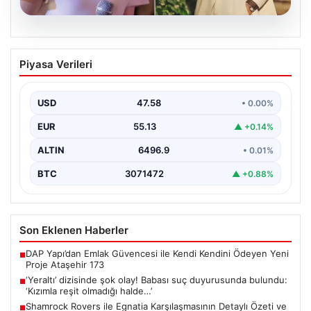
05.08.2026
‘Yeraltı’ dizisinde şok olay! Babası suç
Piyasa Verileri
duyurusunda bulundu: ‘Kızımla reşit
olmadığı halde…’
USD
47.58
• 0.00%
EUR
55.13
▲ +0.14%
ALTIN
6496.9
• 0.01%
BTC
3071472
▲ +0.88%
Son Eklenen Haberler
DAP Yapı’dan Emlak Güvencesi ile Kendi Kendini Ödeyen Yeni
■
Proje Ataşehir 173
‘Yeraltı’ dizisinde şok olay! Babası suç duyurusunda bulundu:
■
‘Kızımla reşit olmadığı halde…’
Shamrock Rovers ile Egnatia Karşılaşmasının Detaylı Özeti ve
■