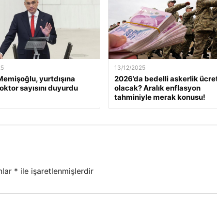
25
13/12/2025
emişoğlu, yurtdışına
2026’da bedelli askerlik ücret
oktor sayısını duyurdu
olacak? Aralık enflasyon
tahminiyle merak konusu!
nlar
*
ile işaretlenmişlerdir