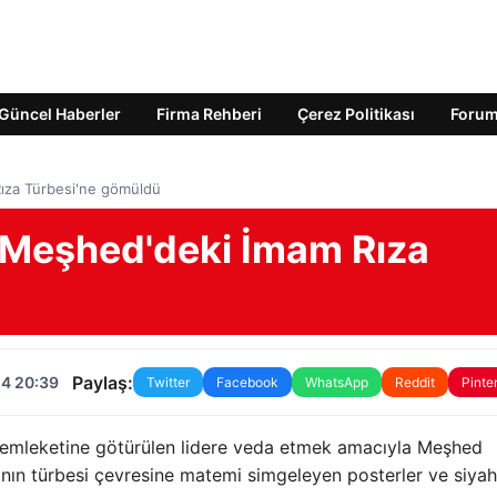
Güncel Haberler
Firma Rehberi
Çerez Politikası
Foru
ıza Türbesi'ne gömüldü
 Meşhed'deki İmam Rıza
Paylaş:
24 20:39
Twitter
Facebook
WhatsApp
Reddit
Pinte
memleketine götürülen lidere veda etmek amacıyla Meşhed
a'nın türbesi çevresine matemi simgeleyen posterler ve siyah