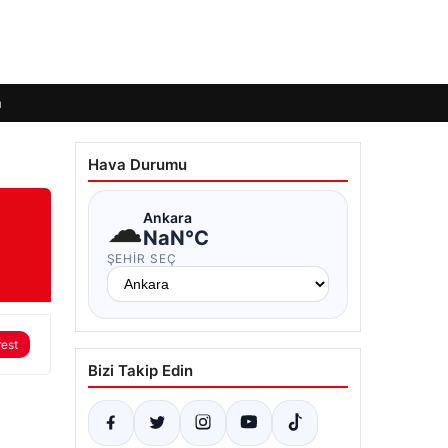
m
Hava Durumu
☁
Ankara
NaN°C
ŞEHIR SEÇ
rest
Bizi Takip Edin