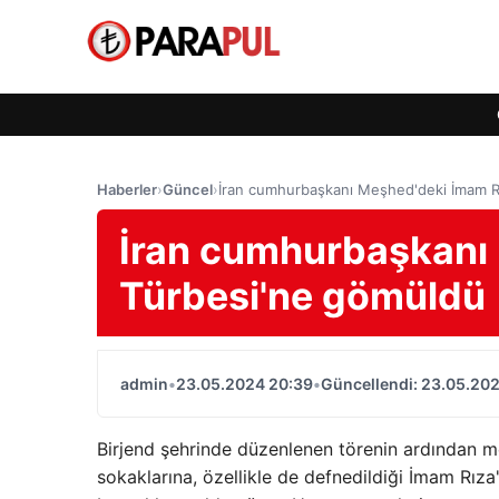
Haberler
›
Güncel
›
İran cumhurbaşkanı Meşhed'deki İmam R
İran cumhurbaşkanı
Türbesi'ne gömüldü
admin
•
23.05.2024 20:39
•
Güncellendi: 23.05.20
Birjend şehrinde düzenlenen törenin ardından 
sokaklarına, özellikle de defnedildiği İmam Rız