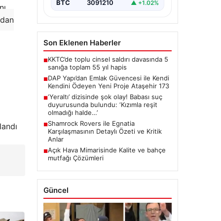
BTC
3091210
▲ +1.02%
nı
ndan
Son Eklenen Haberler
KKTC’de toplu cinsel saldırı davasında 5
■
sanığa toplam 55 yıl hapis
DAP Yapı’dan Emlak Güvencesi ile Kendi
■
Kendini Ödeyen Yeni Proje Ataşehir 173
‘Yeraltı’ dizisinde şok olay! Babası suç
■
duyurusunda bulundu: ‘Kızımla reşit
olmadığı halde…’
Shamrock Rovers ile Egnatia
landı
■
Karşılaşmasının Detaylı Özeti ve Kritik
Anlar
Açık Hava Mimarisinde Kalite ve bahçe
■
mutfağı Çözümleri
Güncel