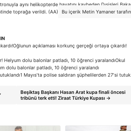
atronuyla aynı helikopterde hayatını kaybeden Dışişleri Baka
inde toprağa verildi. (AA)
Bu içerik Metin Yamaner tarafı
IN
Oğlunun açıklaması korkunç gerçeği ortaya çıkardı!
Okul
m dolu balonlar patladı, 10 öğrenci yaralandı
1 Mayıs'ta polise saldıran şüphelilerden 27'si tutuk
,
Beşiktaş Başkanı Hasan Arat kupa finali öncesi
tribünü terk etti! Ziraat Türkiye Kupası →