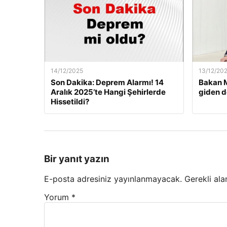
14/12/2025
13/12/20
Son Dakika: Deprem Alarmı! 14
Bakan M
Aralık 2025’te Hangi Şehirlerde
giden d
Hissetildi?
Bir yanıt yazın
E-posta adresiniz yayınlanmayacak.
Gerekli ala
Yorum
*