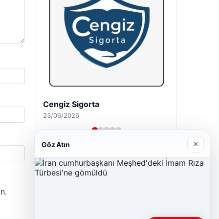
Cengiz Sigorta
23/06/2026
×
Göz Atın
n.