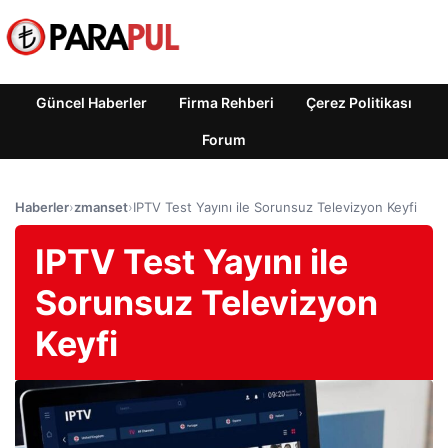
Güncel Haberler
Firma Rehberi
Çerez Politikası
Forum
Haberler
›
zmanset
›
IPTV Test Yayını ile Sorunsuz Televizyon Keyfi
IPTV Test Yayını ile
Sorunsuz Televizyon
Keyfi