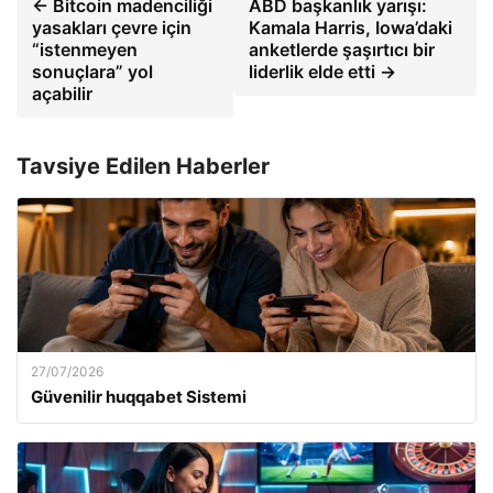
← Bitcoin madenciliği
ABD başkanlık yarışı:
yasakları çevre için
Kamala Harris, Iowa’daki
“istenmeyen
anketlerde şaşırtıcı bir
sonuçlara” yol
liderlik elde etti →
açabilir
Tavsiye Edilen Haberler
27/07/2026
Güvenilir huqqabet Sistemi