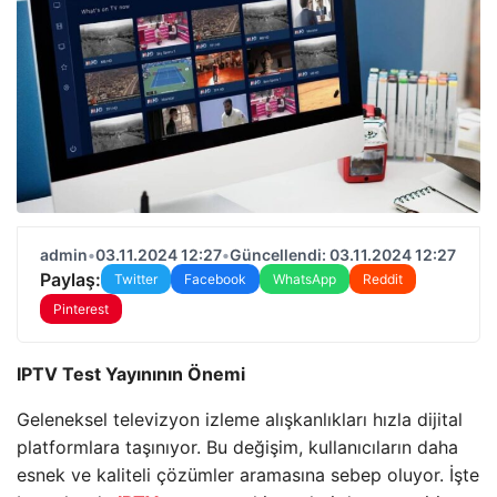
admin
•
03.11.2024 12:27
•
Güncellendi: 03.11.2024 12:27
Paylaş:
Twitter
Facebook
WhatsApp
Reddit
Pinterest
IPTV Test Yayınının Önemi
Geleneksel televizyon izleme alışkanlıkları hızla dijital
platformlara taşınıyor. Bu değişim, kullanıcıların daha
esnek ve kaliteli çözümler aramasına sebep oluyor. İşte