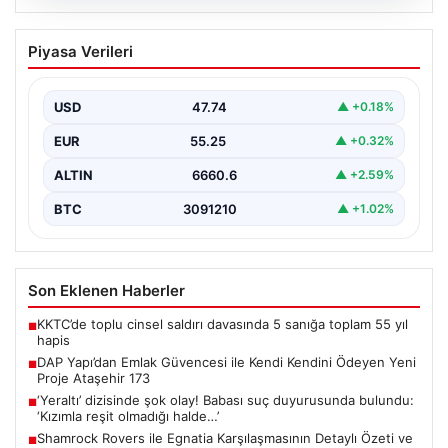
06.08.2026
DAP Yapı’dan Emlak Güvencesi ile Kendi
Piyasa Verileri
Kendini Ödeyen Yeni Proje Ataşehir 173
Gayrimenkul sektöründe yenilikçi projeleriyle dikkat
çeken DAP Gayrimenkul Geliştirme, müşterilerine
USD
47.74
▲ +0.18%
sunduğu yeni yaşam modeliyle…
EUR
55.25
▲ +0.32%
ALTIN
6660.6
▲ +2.59%
BTC
3091210
▲ +1.02%
Son Eklenen Haberler
KKTC’de toplu cinsel saldırı davasında 5 sanığa toplam 55 yıl
■
hapis
DAP Yapı’dan Emlak Güvencesi ile Kendi Kendini Ödeyen Yeni
■
Proje Ataşehir 173
‘Yeraltı’ dizisinde şok olay! Babası suç duyurusunda bulundu:
■
‘Kızımla reşit olmadığı halde…’
Shamrock Rovers ile Egnatia Karşılaşmasının Detaylı Özeti ve
■