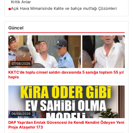
Kritik Anlar
Açık Hava Mimarisinde Kalite ve bahçe mutfağı Çözümleri
■
Güncel
07/08/2026
KKTC’de toplu cinsel saldırı davasında 5 sanığa toplam 55 yıl
hapis
06/08/2026
DAP Yapı’dan Emlak Güvencesi ile Kendi Kendini Ödeyen Yeni
Proje Ataşehir 173