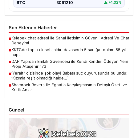
BTC
3091210
▲ +1.02%
Son Eklenen Haberler
Kelebek chat adresi İle Sanal İletişimin Güvenli Adresi Ve Chat
■
Deneyimi
KKTC’de toplu cinsel saldırı davasında 5 sanığa toplam 55 yıl
■
hapis
DAP Yapı’dan Emlak Güvencesi ile Kendi Kendini Ödeyen Yeni
■
Proje Ataşehir 173
‘Yeraltı’ dizisinde şok olay! Babası suç duyurusunda bulundu:
■
‘Kızımla reşit olmadığı halde…’
Shamrock Rovers ile Egnatia Karşılaşmasının Detaylı Özeti ve
■
Kritik Anlar
Güncel