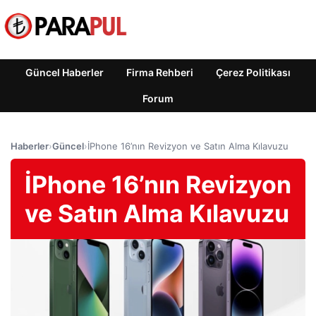
Güncel Haberler
Firma Rehberi
Çerez Politikası
Forum
Haberler
›
Güncel
›
İPhone 16’nın Revizyon ve Satın Alma Kılavuzu
İPhone 16’nın Revizyon
ve Satın Alma Kılavuzu