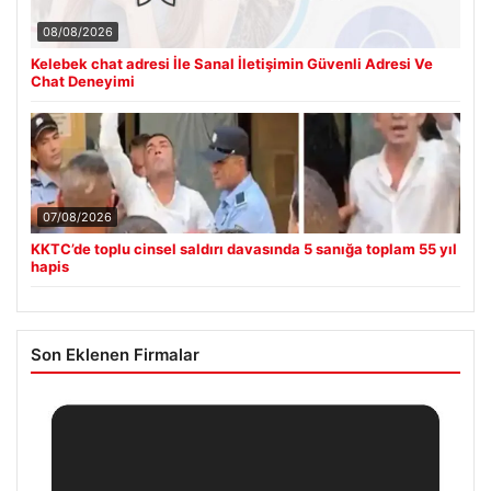
08/08/2026
Kelebek chat adresi İle Sanal İletişimin Güvenli Adresi Ve
Chat Deneyimi
07/08/2026
KKTC’de toplu cinsel saldırı davasında 5 sanığa toplam 55 yıl
hapis
Son Eklenen Firmalar