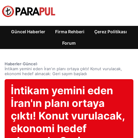
Güncel Haberler
Firma Rehberi
Çerez Politikası
Forum
Haberler
›
Güncel
›
İntikam yemini eden İran'ın planı ortaya çıktı! Konut vurulacak,
ekonomi hedef alınacak: Geri sayım başladı
İntikam yemini eden
İran'ın planı ortaya
çıktı! Konut vurulacak,
ekonomi hedef