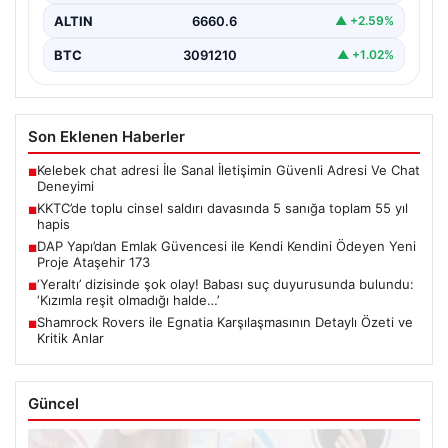
ALTIN
6660.6
▲ +2.59%
BTC
3091210
▲ +1.02%
Son Eklenen Haberler
Kelebek chat adresi İle Sanal İletişimin Güvenli Adresi Ve Chat
■
Deneyimi
KKTC’de toplu cinsel saldırı davasında 5 sanığa toplam 55 yıl
■
hapis
DAP Yapı’dan Emlak Güvencesi ile Kendi Kendini Ödeyen Yeni
■
Proje Ataşehir 173
‘Yeraltı’ dizisinde şok olay! Babası suç duyurusunda bulundu:
■
‘Kızımla reşit olmadığı halde…’
Shamrock Rovers ile Egnatia Karşılaşmasının Detaylı Özeti ve
■
Kritik Anlar
Güncel