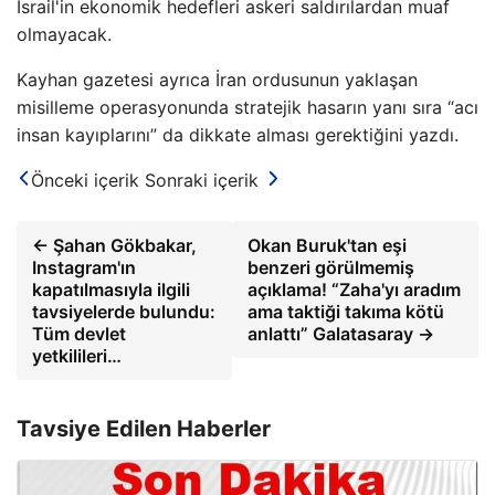
İsrail'in ekonomik hedefleri askeri saldırılardan muaf
olmayacak.
Kayhan gazetesi ayrıca İran ordusunun yaklaşan
misilleme operasyonunda stratejik hasarın yanı sıra “acı
insan kayıplarını” da dikkate alması gerektiğini yazdı.
Önceki içerik
Sonraki içerik
← Şahan Gökbakar,
Okan Buruk'tan eşi
Instagram'ın
benzeri görülmemiş
kapatılmasıyla ilgili
açıklama! “Zaha'yı aradım
tavsiyelerde bulundu:
ama taktiği takıma kötü
Tüm devlet
anlattı” Galatasaray →
yetkilileri…
Tavsiye Edilen Haberler