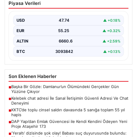
Piyasa Verileri
Güvenli Adresi Ve Chat Deneyimi
İnternet çağında kullanıcıların kaliteli bir şekilde irtibat
kurması ciddi bir değer barındırmaktadır. Günümüzde
USD
47.74
▲ +0.18%
birçok…
EUR
55.25
▲ +0.32%
ALTIN
6660.6
▲ +2.59%
BTC
3093842
▲ +0.13%
Son Eklenen Haberler
Başka Bir Gözle: Damlanur’un Ölümündeki Gerçekler Gün
■
Yüzüne Çıkıyor
Kelebek chat adresi İle Sanal İletişimin Güvenli Adresi Ve Chat
■
Deneyimi
KKTC’de toplu cinsel saldırı davasında 5 sanığa toplam 55 yıl
■
hapis
DAP Yapı’dan Emlak Güvencesi ile Kendi Kendini Ödeyen Yeni
■
Proje Ataşehir 173
‘Yeraltı’ dizisinde şok olay! Babası suç duyurusunda bulundu:
■