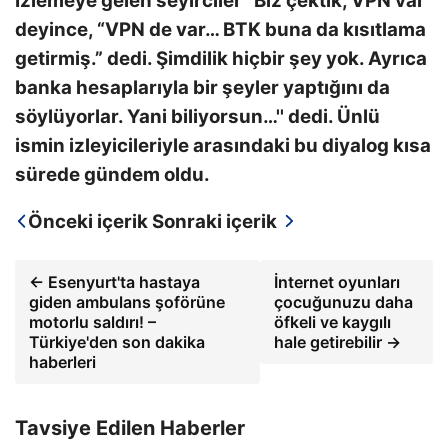
İzlemeye gelen seyirciler “Biz çektik, VPN var”
deyince, “VPN de var… BTK buna da kısıtlama
getirmiş.” dedi. Şimdilik hiçbir şey yok. Ayrıca
banka hesaplarıyla bir şeyler yaptığını da
söylüyorlar. Yani biliyorsun…'' dedi. Ünlü
ismin izleyicileriyle arasındaki bu diyalog kısa
sürede gündem oldu.
Önceki içerik
Sonraki içerik
← Esenyurt'ta hastaya
İnternet oyunları
giden ambulans şoförüne
çocuğunuzu daha
motorlu saldırı! –
öfkeli ve kaygılı
Türkiye'den son dakika
hale getirebilir →
haberleri
Tavsiye Edilen Haberler