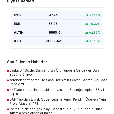
Piyasa Verileri
Güvenli Adresi Ve Chat Deneyimi
İnternet çağında kullanıcıların kaliteli bir şekilde irtibat
kurması ciddi bir değer barındırmaktadır. Günümüzde
USD
47.74
▲ +0.18%
birçok…
EUR
55.25
▲ +0.32%
ALTIN
6660.6
▲ +2.59%
BTC
3093842
▲ +0.13%
Son Eklenen Haberler
Başka Bir Gözle: Damlanur’un Ölümündeki Gerçekler Gün
■
Yüzüne Çıkıyor
Kelebek chat adresi İle Sanal İletişimin Güvenli Adresi Ve Chat
■
Deneyimi
KKTC’de toplu cinsel saldırı davasında 5 sanığa toplam 55 yıl
■
hapis
DAP Yapı’dan Emlak Güvencesi ile Kendi Kendini Ödeyen Yeni
■
Proje Ataşehir 173
‘Yeraltı’ dizisinde şok olay! Babası suç duyurusunda bulundu:
■
‘Kızımla reşit olmadığı halde…’