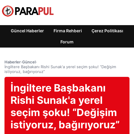
Güncel Haberler
Firma Rehberi
Çerez Politikası
Forum
Haberler
›
Güncel
›
İngiltere Başbakanı Rishi Sunak'a yerel seçim şoku! “Değişim
istiyoruz, bağırıyoruz”
İngiltere Başbakanı
Rishi Sunak'a yerel
seçim şoku! “Değişim
istiyoruz, bağırıyoruz”