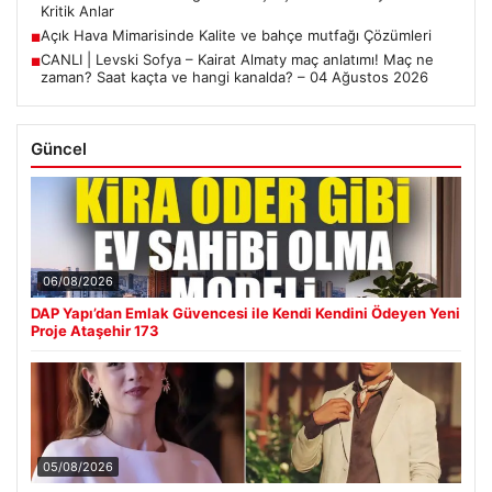
Kritik Anlar
Açık Hava Mimarisinde Kalite ve bahçe mutfağı Çözümleri
■
CANLI | Levski Sofya – Kairat Almaty maç anlatımı! Maç ne
■
zaman? Saat kaçta ve hangi kanalda? – 04 Ağustos 2026
Güncel
06/08/2026
DAP Yapı’dan Emlak Güvencesi ile Kendi Kendini Ödeyen Yeni
Proje Ataşehir 173
05/08/2026