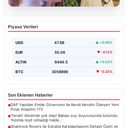
05.08.2026
‘Yeraltı’ dizisinde şok olay! Babası suç
Piyasa Verileri
duyurusunda bulundu: ‘Kızımla reşit
olmadığı halde…’
USD
47.68
▲ +0.06%
EUR
55.06
▼ -0.13%
ALTIN
6494.5
▲ +0.03%
BTC
3059899
▼ -0.35%
Son Eklenen Haberler
DAP Yapı’dan Emlak Güvencesi ile Kendi Kendini Ödeyen Yeni
■
Proje Ataşehir 173
‘Yeraltı’ dizisinde şok olay! Babası suç duyurusunda bulundu:
■
‘Kızımla reşit olmadığı halde…’
Shamrock Rovers ile Egnatia Karşılaşmasının Detaylı Özeti ve
■