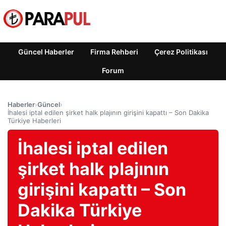
Güncel Haberler
Firma Rehberi
Çerez Politikası
Forum
Haberler
›
Güncel
›
İhalesi iptal edilen şirket halk plajının girişini kapattı – Son Dakika
Türkiye Haberleri
İhalesi iptal edilen
şirket halk plajının
girişini kapattı – Son
Dakika Türkiye