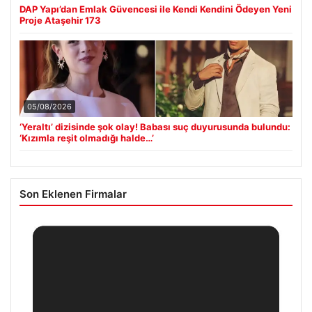
DAP Yapı’dan Emlak Güvencesi ile Kendi Kendini Ödeyen Yeni
Proje Ataşehir 173
05/08/2026
‘Yeraltı’ dizisinde şok olay! Babası suç duyurusunda bulundu:
‘Kızımla reşit olmadığı halde…’
Son Eklenen Firmalar