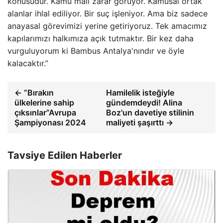
konusudur. Kamu malı zarar görüyor. Kamusal ortak
alanlar ihlal ediliyor. Bir suç işleniyor. Ama biz sadece
anayasal görevimizi yerine getiriyoruz. Tek amacımız
kapılarımızı halkımıza açık tutmaktır. Bir kez daha
vurguluyorum ki Bambus Antalya'nındır ve öyle
kalacaktır.”
← “Bırakın
Hamilelik isteğiyle
ülkelerine sahip
gündemdeydi! Alina
çıksınlar”Avrupa
Boz'un davetiye stilinin
Şampiyonası 2024
maliyeti şaşırttı →
Tavsiye Edilen Haberler