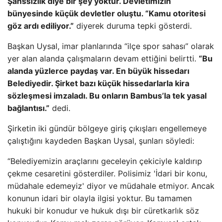
Şanssızlık diye bir şey yoktur. Devletimizin
bünyesinde küçük devletler oluştu. “Kamu otoritesi
göz ardı ediliyor.”
diyerek duruma tepki gösterdi.
Başkan Uysal, imar planlarında “ilçe spor sahası” olarak
yer alan alanda çalışmaların devam ettiğini belirtti.
“Bu
alanda yüzlerce paydaş var. En büyük hissedarı
Belediyedir. Şirket bazı küçük hissedarlarla kira
sözleşmesi imzaladı. Bu onların Bambus’la tek yasal
bağlantısı.”
dedi.
Şirketin iki gündür bölgeye giriş çıkışları engellemeye
çalıştığını kaydeden Başkan Uysal, şunları söyledi:
“Belediyemizin araçlarını geceleyin çekiciyle kaldırıp
çekme cesaretini gösterdiler. Polisimiz 'İdari bir konu,
müdahale edemeyiz' diyor ve müdahale etmiyor. Ancak
konunun idari bir olayla ilgisi yoktur. Bu tamamen
hukuki bir konudur ve hukuk dışı bir cüretkarlık söz