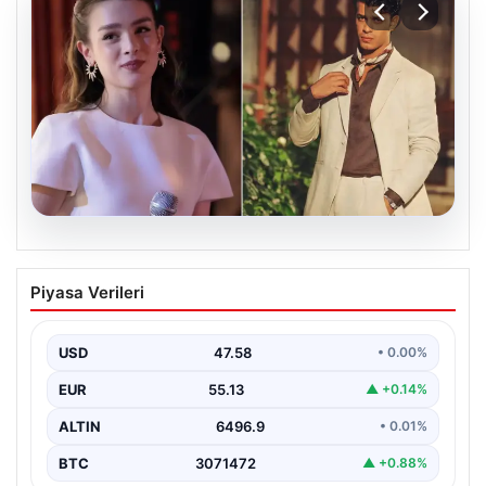
05.08.2026
‘Yeraltı’ dizisinde şok olay! Babası suç
Piyasa Verileri
duyurusunda bulundu: ‘Kızımla reşit
olmadığı halde…’
USD
47.58
• 0.00%
EUR
55.13
▲ +0.14%
ALTIN
6496.9
• 0.01%
BTC
3071472
▲ +0.88%