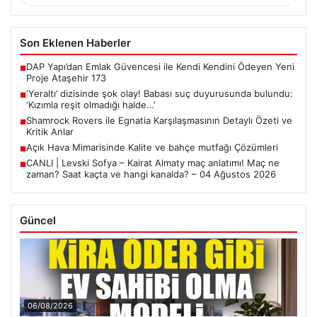
Son Eklenen Haberler
DAP Yapı’dan Emlak Güvencesi ile Kendi Kendini Ödeyen Yeni
■
Proje Ataşehir 173
‘Yeraltı’ dizisinde şok olay! Babası suç duyurusunda bulundu:
■
‘Kızımla reşit olmadığı halde…’
Shamrock Rovers ile Egnatia Karşılaşmasının Detaylı Özeti ve
■
Kritik Anlar
Açık Hava Mimarisinde Kalite ve bahçe mutfağı Çözümleri
■
CANLI | Levski Sofya – Kairat Almaty maç anlatımı! Maç ne
■
zaman? Saat kaçta ve hangi kanalda? – 04 Ağustos 2026
Güncel
06/08/2026