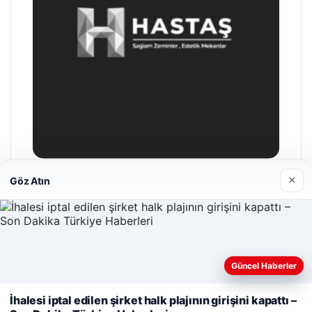
×
Göz Atın
Hastaş Beton
26/05/2026
Güncel Haberler
Web sitemizi nasıl kullandığınızı daha iyi anlayabilmek,
deneyiminizi kişiselleştirmek ve geliştirmek amacıyla çerezler
İhalesi iptal edilen şirket halk plajının girişini kapattı –
kullanıyoruz.
Çerez Politikamız