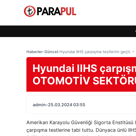
Haberler
›
Güncel
›
Hyundai IIHS çarpışma testlerini geçt
Hyundai IIHS çarpışma
OTOMOTİV SEKTÖR
admin
•
25.03.2024 03:55
Amerikan Karayolu Güvenliği Sigorta Enstitüsü 
çarpışma testlerine tabi tuttu. Dünyaca ünlü