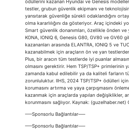
ödüllerini kazanan Hyundai ve Genesis modelleri
testler, grubun güvenlik ekipmanı ve teknolojisi
yansıtarak güvenliğe sürekli odaklandığını orta
olma kararlılığını da gösteriyor. Araç içindeki
Smart güvenlik donanımları, özellikle önden ve 
KONA, IONIQ 6, Genesis G80, GV80 ve GV60 gib
kazananları arasında ELANTRA, IONIQ 5 ve TUCS
kazanabilmek için araçların ön ve yan testlerde
Plus, bir aracın tüm testlerde iyi puanlar alması
olmasını gerektirir. Hem TSP/TSP+ primlerinin ya
zamanda kabul edilebilir ya da kaliteli farların
zorunluluktur. IIHS, 2024 TSP/TSP+ ödülleri için
korumasını artırma ve yaya çarpışmasını önleme sis
kazanmak için araçlarda yapılan değişiklikler, a
korunmasını sağlıyor. Kaynak: (guzelhaber.net)
—–Sponsorlu Bağlantılar—–
—–Sponsorlu Bağlantılar—–