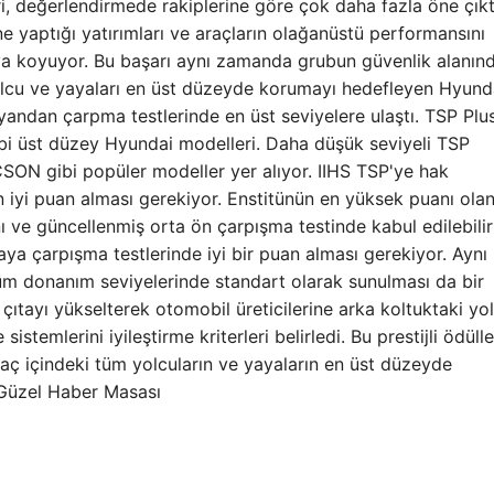
, değerlendirmede rakiplerine göre çok daha fazla öne çıkt
ne yaptığı yatırımları ve araçların olağanüstü performansını
ya koyuyor. Bu başarı aynı zamanda grubun güvenlik alanınd
 yolcu ve yayaları en üst düzeyde korumayı hedefleyen Hyund
yandan çarpma testlerinde en üst seviyelere ulaştı. TSP Plus
i üst düzey Hyundai modelleri. Daha düşük seviyeli TSP
ON gibi popüler modeller yer alıyor. IIHS TSP'ye hak
n iyi puan alması gerekiyor. Enstitünün en yüksek puanı ola
nı ve güncellenmiş orta ön çarpışma testinde kabul edilebilir
ya çarpışma testlerinde iyi bir puan alması gerekiyor. Aynı
 tüm donanım seviyelerinde standart olarak sunulması da bir
 çıtayı yükselterek otomobil üreticilerine arka koltuktaki yo
temlerini iyileştirme kriterleri belirledi. Bu prestijli ödülle
raç içindeki tüm yolcuların ve yayaların en üst düzeyde
 Güzel Haber Masası