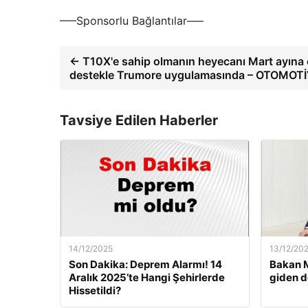
—–Sponsorlu Bağlantılar—–
← T10X'e sahip olmanın heyecanı Mart ayına 
destekle Trumore uygulamasında – OTOMOT
Tavsiye Edilen Haberler
14/12/2025
13/12/20
Son Dakika: Deprem Alarmı! 14
Bakan M
Aralık 2025’te Hangi Şehirlerde
giden d
Hissetildi?