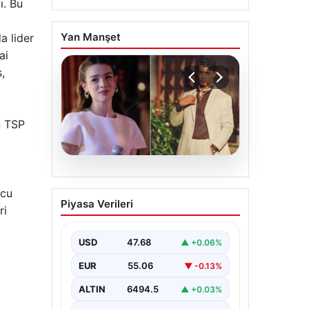
ı. Bu
Yan Manşet
a lider
ai
,
n TSP
05.08.2026
‘Yeraltı’ dizisinde şok
lcu
Piyasa Verileri
olay! Babası suç
ri
duyurusunda bulundu:
‘Kızımla reşit olmadığı
USD
47.68
▲ +0.06%
halde…’
EUR
55.06
▼ -0.13%
ALTIN
6494.5
▲ +0.03%