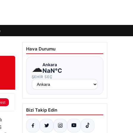
m
Hava Durumu
☁
Ankara
NaN°C
ŞEHIR SEÇ
rest
Bizi Takip Edin
ı
S