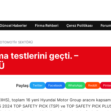
Güncel Haberler
Firma Rehberi
Çerez Politikası
Foru
i. – OTOMOTİV SEKTÖRÜ
 testlerini geçti. –
Ü
Paylaş:
Twitter
Facebook
WhatsApp
Reddit
Pinte
(IIHS), toplam 16 yeni Hyundai Motor Group aracını kapsaml
 IIHS 2024 TOP SAFETY PICK (TSP) ve TOP SAFETY PICK PLU