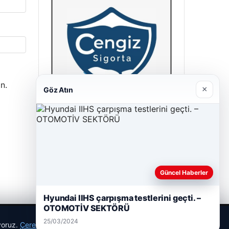
n.
×
Göz Atın
Cengiz Sigorta
23/06/2026
Güncel Haberler
Hyundai IIHS çarpışma testlerini geçti. –
OTOMOTİV SEKTÖRÜ
25/03/2024
ıyoruz.
Çerez Politikamız
Reddet
Kabul Et