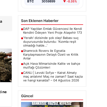
BTC
3059899
▼ -0.35%
Son Eklenen Haberler
ia
DAP Yapı’dan Emlak Güvencesi ile Kendi
■
Kendini Ödeyen Yeni Proje Ataşehir 173
‘Yeraltı’ dizisinde şok olay! Babası suç
■
duyurusunda bulundu: ‘Kızımla reşit
olmadığı halde…’
Shamrock Rovers ile Egnatia
■
Karşılaşmasının Detaylı Özeti ve Kritik
Anlar
Açık Hava Mimarisinde Kalite ve bahçe
■
mutfağı Çözümleri
CANLI | Levski Sofya – Kairat Almaty
■
maç anlatımı! Maç ne zaman? Saat kaçta
ve hangi kanalda? – 04 Ağustos 2026
i ne
Güncel