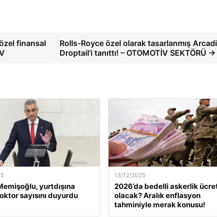
özel finansal
Rolls-Royce özel olarak tasarlanmış Arcad
İV
Droptail'i tanıttı! – OTOMOTİV SEKTÖRÜ →
25
13/12/2025
emişoğlu, yurtdışına
2026’da bedelli askerlik ücret
oktor sayısını duyurdu
olacak? Aralık enflasyon
tahminiyle merak konusu!