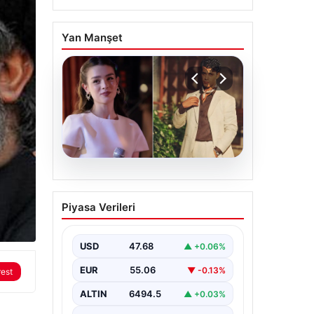
Yan Manşet
05.08.2026
‘Yeraltı’ dizisinde şok
Piyasa Verileri
olay! Babası suç
duyurusunda bulundu:
‘Kızımla reşit olmadığı
USD
47.68
▲ +0.06%
halde…’
EUR
55.06
▼ -0.13%
rest
ALTIN
6494.5
▲ +0.03%