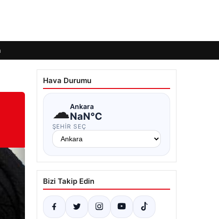
m
Hava Durumu
☁
Ankara
NaN°C
ŞEHIR SEÇ
Bizi Takip Edin