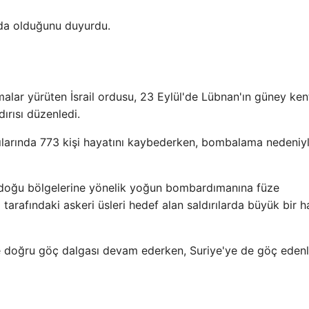
mda olduğunu duyurdu.
alar yürüten İsrail ordusu, 23 Eylül'de Lübnan'ın güney kentl
ırısı düzenledi.
rılarında 773 kişi hayatını kaybederken, bombalama nedeniy
e doğu bölgelerine yönelik yoğun bombardımanına füze
rail tarafındaki askeri üsleri hedef alan saldırılarda büyük bir 
 doğru göç dalgası devam ederken, Suriye'ye de göç edenl