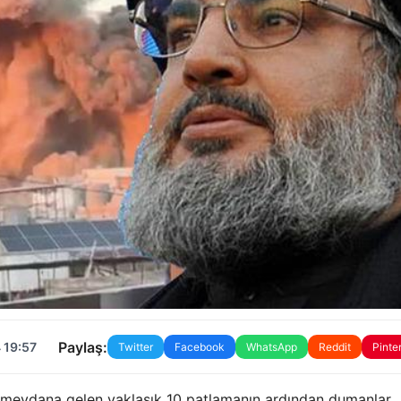
Paylaş:
 19:57
Twitter
Facebook
WhatsApp
Reddit
Pinte
 meydana gelen yaklaşık 10 patlamanın ardından dumanlar