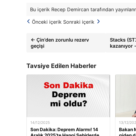
Bu içerik Recep Demircan tarafından yayınlanm
Önceki içerik
Sonraki içerik
← Çin'den zorunlu rezerv
Stacks (STX
geçişi
kazanıyor 
Tavsiye Edilen Haberler
14/12/2025
13/12/20
Son Dakika: Deprem Alarmı! 14
Bakan M
Aralık 2025’te Hangi Şehirlerde
giden d