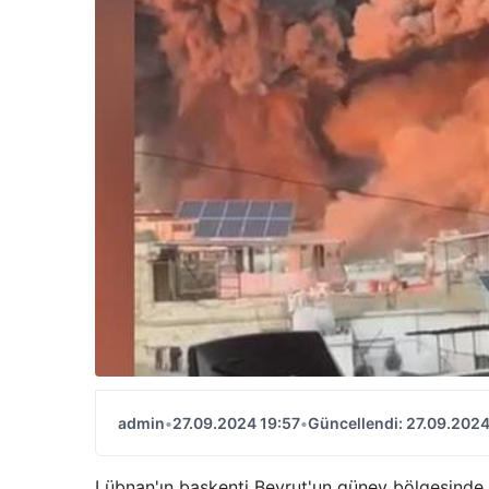
admin
•
27.09.2024 19:57
•
Güncellendi: 27.09.2024
Lübnan'ın başkenti Beyrut'un güney bölgesinde