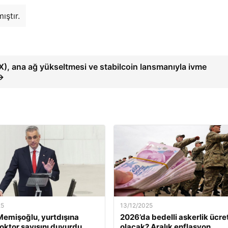
ıştır.
), ana ağ yükseltmesi ve stabilcoin lansmanıyla ivme
→
25
13/12/2025
emişoğlu, yurtdışına
2026’da bedelli askerlik ücret
oktor sayısını duyurdu
olacak? Aralık enflasyon