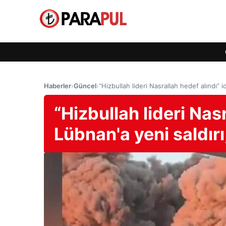
Haberler
›
Güncel
›
“Hizbullah lideri Nasrallah hedef alındı” 
“Hizbullah lideri Nasr
Lübnan'a yeni saldır