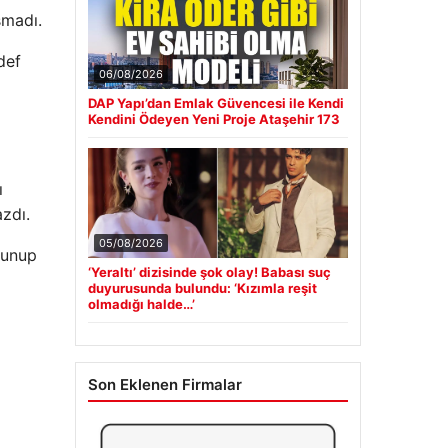
şmadı.
def
06/08/2026
DAP Yapı’dan Emlak Güvencesi ile Kendi
Kendini Ödeyen Yeni Proje Ataşehir 173
ı
azdı.
05/08/2026
lunup
‘Yeraltı’ dizisinde şok olay! Babası suç
duyurusunda bulundu: ‘Kızımla reşit
olmadığı halde…’
Son Eklenen Firmalar