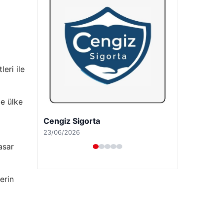
eri ile
le ülke
Hastaş Beton
26/05/2026
hasar
erin