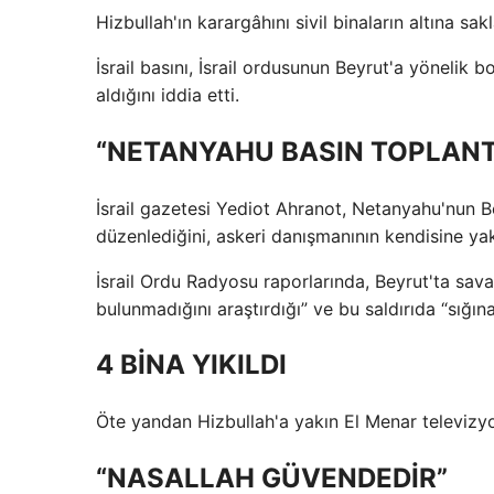
Hizbullah'ın karargâhını sivil binaların altına sa
İsrail basını, İsrail ordusunun Beyrut'a yöneli
aldığını iddia etti.
“NETANYAHU BASIN TOPLANTI
İsrail gazetesi Yediot Ahranot, Netanyahu'nun Bey
düzenlediğini, askeri danışmanının kendisine yak
İsrail Ordu Radyosu raporlarında, Beyrut'ta sav
bulunmadığını araştırdığı” ve bu saldırıda “sığınak
4 BİNA YIKILDI
Öte yandan Hizbullah'a yakın El Menar televizyonu
“NASALLAH GÜVENDEDİR”