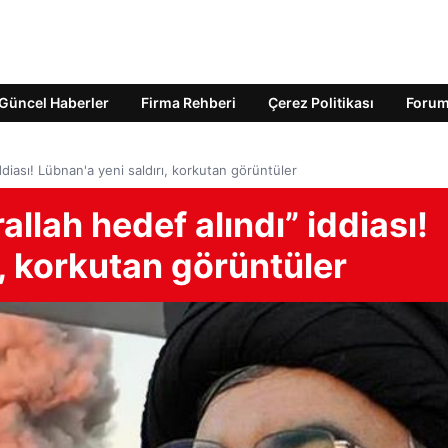
Güncel Haberler
Firma Rehberi
Çerez Politikası
Foru
iddiası! Lübnan'a yeni saldırı, korkutan görüntüler
allah hedef alındı” iddiası!
ı, korkutan görüntüler