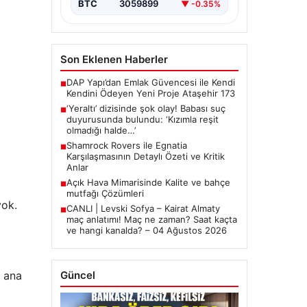
BTC
3059899
▼ -0.35%
Son Eklenen Haberler
DAP Yapı’dan Emlak Güvencesi ile Kendi
■
Kendini Ödeyen Yeni Proje Ataşehir 173
‘Yeraltı’ dizisinde şok olay! Babası suç
■
duyurusunda bulundu: ‘Kızımla reşit
olmadığı halde…’
Shamrock Rovers ile Egnatia
■
Karşılaşmasının Detaylı Özeti ve Kritik
Anlar
Açık Hava Mimarisinde Kalite ve bahçe
■
mutfağı Çözümleri
yok.
CANLI | Levski Sofya – Kairat Almaty
■
maç anlatımı! Maç ne zaman? Saat kaçta
ve hangi kanalda? – 04 Ağustos 2026
i ana
Güncel