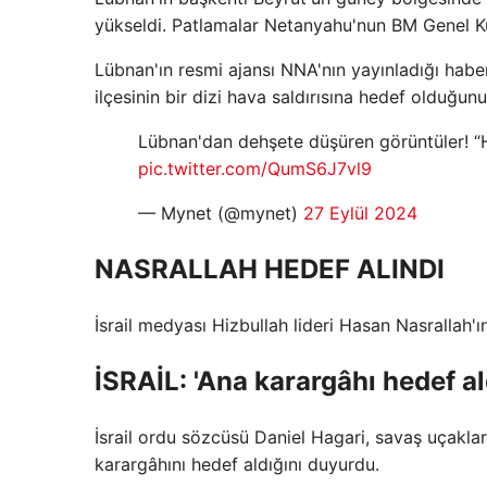
yükseldi. Patlamalar Netanyahu'nun BM Genel K
Lübnan'ın resmi ajansı NNA'nın yayınladığı hab
ilçesinin bir dizi hava saldırısına hedef olduğun
Lübnan'dan dehşete düşüren görüntüler! “Hiz
pic.twitter.com/QumS6J7vl9
— Mynet (@mynet)
27 Eylül 2024
NASRALLAH HEDEF ALINDI
İsrail medyası Hizbullah lideri Hasan Nasrallah'ı
İSRAİL: 'Ana karargâhı hedef al
İsrail ordu sözcüsü Daniel Hagari, savaş uçakla
karargâhını hedef aldığını duyurdu.