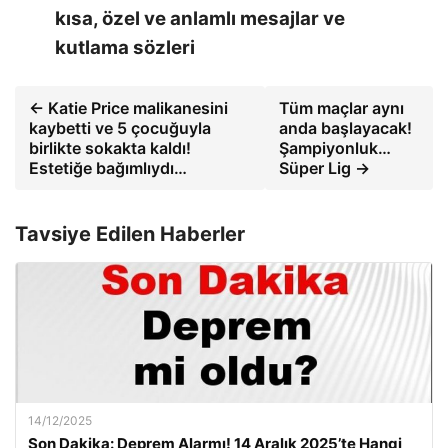
kısa, özel ve anlamlı mesajlar ve
kutlama sözleri
← Katie Price malikanesini
Tüm maçlar aynı
kaybetti ve 5 çocuğuyla
anda başlayacak!
birlikte sokakta kaldı!
Şampiyonluk…
Estetiğe bağımlıydı…
Süper Lig →
Tavsiye Edilen Haberler
14/12/2025
Son Dakika: Deprem Alarmı! 14 Aralık 2025’te Hangi