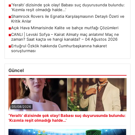
‘Yeraltı’ dizisinde şok olay! Babası suç duyurusunda bulundu:
■
‘Kızımla reşit olmadığı halde…’
Shamrock Rovers ile Egnatia Karşılaşmasının Detaylı Özeti ve
■
Kritik Anlar
Açık Hava Mimarisinde Kalite ve bahçe mutfağı Çözümleri
■
CANLI | Levski Sofya – Kairat Almaty maç anlatımı! Maç ne
■
zaman? Saat kaçta ve hangi kanalda? – 04 Ağustos 2026
Ertuğrul Özkök hakkında Cumhurbaşkanına hakaret
■
soruşturması
Güncel
05/08/2026
‘Yeraltı’ dizisinde şok olay! Babası suç duyurusunda bulundu:
‘Kızımla reşit olmadığı halde…’