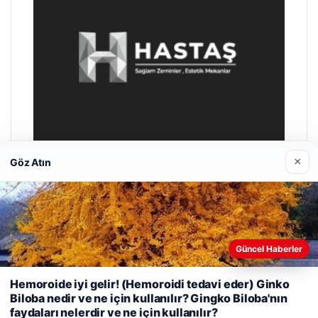
×
Göz Atın
Hastaş Beton
26/05/2026
Güncel Haberler
Web sitemizi nasıl kullandığınızı daha iyi anlayabilmek,
Hemoroide iyi gelir! (Hemoroidi tedavi eder) Ginko
deneyiminizi kişiselleştirmek ve geliştirmek amacıyla çerezler
Biloba nedir ve ne için kullanılır? Gingko Biloba'nın
kullanıyoruz.
Çerez Politikamız
faydaları nelerdir ve ne için kullanılır?