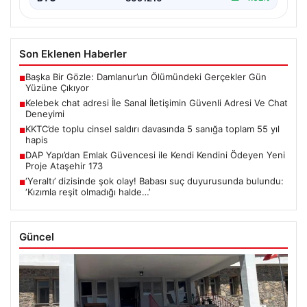
Son Eklenen Haberler
Başka Bir Gözle: Damlanur’un Ölümündeki Gerçekler Gün
■
Yüzüne Çıkıyor
Kelebek chat adresi İle Sanal İletişimin Güvenli Adresi Ve Chat
■
Deneyimi
KKTC’de toplu cinsel saldırı davasında 5 sanığa toplam 55 yıl
■
hapis
DAP Yapı’dan Emlak Güvencesi ile Kendi Kendini Ödeyen Yeni
■
Proje Ataşehir 173
‘Yeraltı’ dizisinde şok olay! Babası suç duyurusunda bulundu:
■
‘Kızımla reşit olmadığı halde…’
Güncel