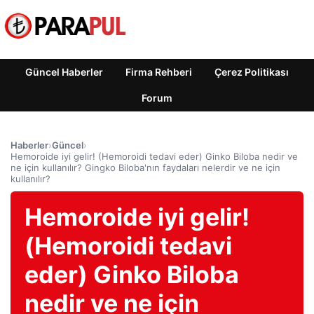
Güncel Haberler
Firma Rehberi
Çerez Politikası
Forum
Haberler
›
Güncel
›
Hemoroide iyi gelir! (Hemoroidi tedavi eder) Ginko Biloba nedir ve
ne için kullanılır? Gingko Biloba'nın faydaları nelerdir ve ne için
kullanılır?
Hemoroide iyi gelir!
(Hemoroidi tedavi
eder) Ginko Biloba
nedir ve ne için