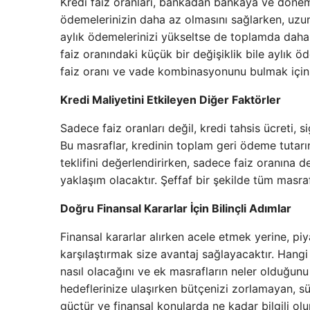
Kredi faiz oranları, bankadan bankaya ve döneme 
ödemelerinizin daha az olmasını sağlarken, uzun 
aylık ödemelerinizi yükseltse de toplamda daha 
faiz oranındaki küçük bir değişiklik bile aylık 
faiz oranı ve vade kombinasyonunu bulmak için 
Kredi Maliyetini Etkileyen Diğer Faktörler
Sadece faiz oranları değil, kredi tahsis ücreti, s
Bu masraflar, kredinin toplam geri ödeme tutarın
teklifini değerlendirirken, sadece faiz oranına d
yaklaşım olacaktır. Şeffaf bir şekilde tüm masraf
Doğru Finansal Kararlar İçin Bilinçli Adımlar
Finansal kararlar alırken acele etmek yerine, pi
karşılaştırmak size avantaj sağlayacaktır. Hang
nasıl olacağını ve ek masrafların neler olduğunu
hedeflerinize ulaşırken bütçenizi zorlamayan, sür
güçtür ve finansal konularda ne kadar bilgili olu