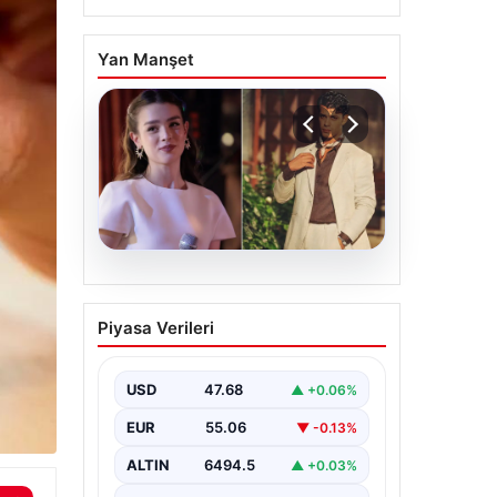
Yan Manşet
05.08.2026
‘Yeraltı’ dizisinde şok
Piyasa Verileri
olay! Babası suç
duyurusunda bulundu:
‘Kızımla reşit olmadığı
USD
47.68
▲ +0.06%
halde…’
EUR
55.06
▼ -0.13%
ALTIN
6494.5
▲ +0.03%