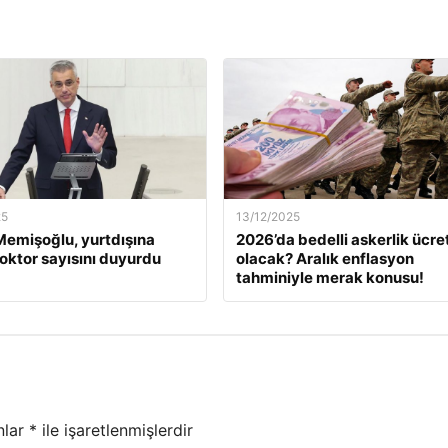
25
13/12/2025
emişoğlu, yurtdışına
2026’da bedelli askerlik ücret
oktor sayısını duyurdu
olacak? Aralık enflasyon
tahminiyle merak konusu!
nlar
*
ile işaretlenmişlerdir