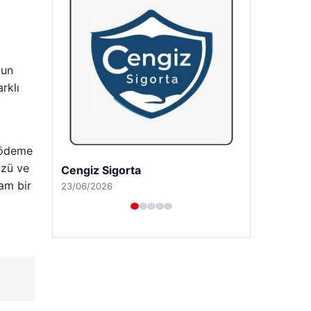
gun
rklı
, ödeme
üzü ve
Hastaş Beton
lam bir
26/05/2026