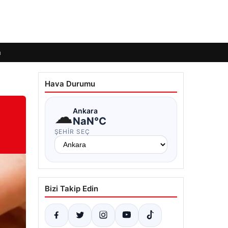
m
Hava Durumu
☁
Ankara
NaN°C
ŞEHIR SEÇ
Bizi Takip Edin