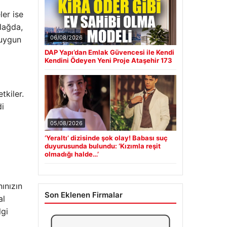
ler ise
lağda,
06/08/2026
 uygun
DAP Yapı’dan Emlak Güvencesi ile Kendi
Kendini Ödeyen Yeni Proje Ataşehir 173
tkiler.
di
05/08/2026
‘Yeraltı’ dizisinde şok olay! Babası suç
duyurusunda bulundu: ‘Kızımla reşit
olmadığı halde…’
ınızın
Son Eklenen Firmalar
al
lgi