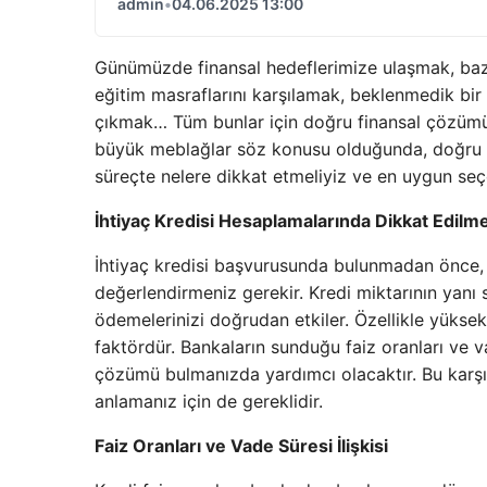
admin
•
04.06.2025 13:00
Günümüzde finansal hedeflerimize ulaşmak, baz
eğitim masraflarını karşılamak, beklenmedik bir
çıkmak… Tüm bunlar için doğru finansal çözümü 
büyük meblağlar söz konusu olduğunda, doğru kar
süreçte nelere dikkat etmeliyiz ve en uygun seçe
İhtiyaç Kredisi Hesaplamalarında Dikkat Edilm
İhtiyaç kredisi başvurusunda bulunmadan önce, 
değerlendirmeniz gerekir. Kredi miktarının yanı s
ödemelerinizi doğrudan etkiler. Özellikle yükse
faktördür. Bankaların sunduğu faiz oranları ve 
çözümü bulmanızda yardımcı olacaktır. Bu karşı
anlamanız için de gereklidir.
Faiz Oranları ve Vade Süresi İlişkisi