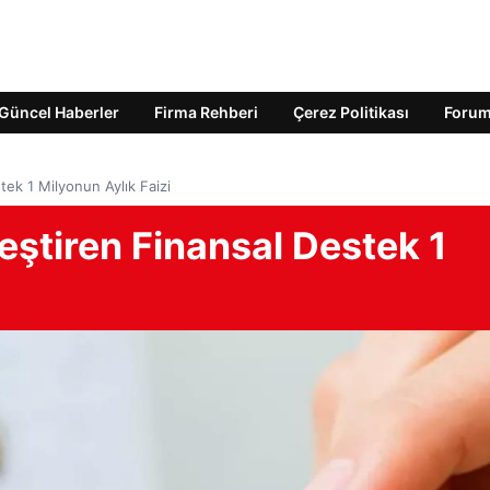
Güncel Haberler
Firma Rehberi
Çerez Politikası
Foru
tek 1 Milyonun Aylık Faizi
leştiren Finansal Destek 1