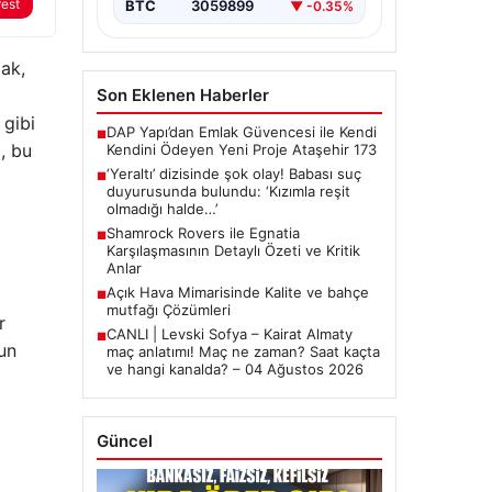
rest
BTC
3059899
▼ -0.35%
ak,
Son Eklenen Haberler
gibi
DAP Yapı’dan Emlak Güvencesi ile Kendi
■
, bu
Kendini Ödeyen Yeni Proje Ataşehir 173
‘Yeraltı’ dizisinde şok olay! Babası suç
■
duyurusunda bulundu: ‘Kızımla reşit
olmadığı halde…’
Shamrock Rovers ile Egnatia
■
Karşılaşmasının Detaylı Özeti ve Kritik
Anlar
Açık Hava Mimarisinde Kalite ve bahçe
■
mutfağı Çözümleri
r
CANLI | Levski Sofya – Kairat Almaty
■
un
maç anlatımı! Maç ne zaman? Saat kaçta
ve hangi kanalda? – 04 Ağustos 2026
Güncel