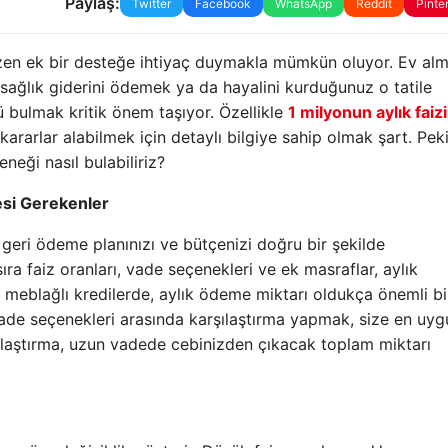
Paylaş:
Twitter
Facebook
WhatsApp
Reddit
Pinte
en ek bir desteğe ihtiyaç duymakla mümkün oluyor. Ev alm
 sağlık giderini ödemek ya da hayalini kurduğunuz o tatile
bulmak kritik önem taşıyor. Özellikle
1 milyonun aylık faizi
arlar alabilmek için detaylı bilgiye sahip olmak şart. Peki
neği nasıl bulabiliriz?
esi Gerekenler
geri ödeme planınızı ve bütçenizi doğru bir şekilde
ıra faiz oranları, vade seçenekleri ve ek masraflar, aylık
k meblağlı kredilerde, aylık ödeme miktarı oldukça önemli bi
vade seçenekleri arasında karşılaştırma yapmak, size en uyg
laştırma, uzun vadede cebinizden çıkacak toplam miktarı