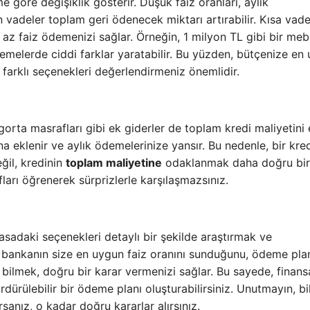
göre değişiklik gösterir. Düşük faiz oranları, aylık
vadeler toplam geri ödenecek miktarı artırabilir. Kısa vade
az faiz ödemenizi sağlar. Örneğin, 1 milyon TL gibi bir meb
ödemelerde ciddi farklar yaratabilir. Bu yüzden, bütçenize en
farklı seçenekleri değerlendirmeniz önemlidir.
igorta masrafları gibi ek giderler de toplam kredi maliyetini e
a eklenir ve aylık ödemelerinize yansır. Bu nedenle, bir kre
eğil, kredinin
toplam maliyetine
odaklanmak daha doğru bir
ları öğrenerek sürprizlerle karşılaşmazsınız.
yasadaki seçenekleri detaylı bir şekilde araştırmak ve
i bankanın size en uygun faiz oranını sunduğunu, ödeme plan
 bilmek, doğru bir karar vermenizi sağlar. Bu sayede, finans
dürülebilir bir ödeme planı oluşturabilirsiniz. Unutmayın, bi
rsanız, o kadar doğru kararlar alırsınız.