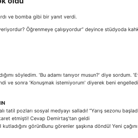
k oldu”
dı ve bomba gibi bir yanıt verdi.
z veriyordur? Öğrenmeye çalışıyordur” deyince stüdyoda kah
ğımı söyledim. 'Bu adamı tanıyor musun?' diye sordum. 'E
ndi ve sonra 'Konuşmak istemiyorum' diyerek beni engelledi
IN
alı tatil pozları sosyal medyayı salladı! “Yarış sezonu başlad
aret etmişti! Cevap Demirtaş'tan geldi
Bunu görenler şaşkına döndü! Yeni çağını 