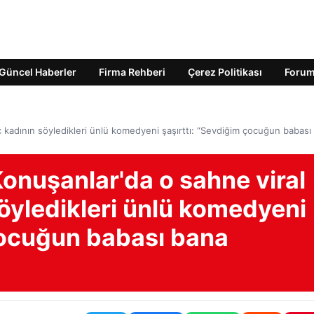
Güncel Haberler
Firma Rehberi
Çerez Politikası
Foru
 kadının söyledikleri ünlü komedyeni şaşırttı: “Sevdiğim çocuğun babası
onuşanlar'da o sahne viral
öyledikleri ünlü komedyeni
 çocuğun babası bana