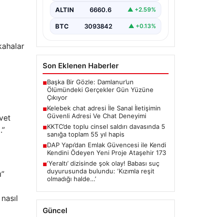
ciddi bir değer barındırmaktadır.
ALTIN
6660.6
▲ +2.59%
Günümüzde birçok…
BTC
3093842
▲ +0.13%
kahalar
Son Eklenen Haberler
Başka Bir Gözle: Damlanur’un
■
Ölümündeki Gerçekler Gün Yüzüne
Çıkıyor
Kelebek chat adresi İle Sanal İletişimin
■
Güvenli Adresi Ve Chat Deneyimi
vet
KKTC’de toplu cinsel saldırı davasında 5
■
.”
sanığa toplam 55 yıl hapis
DAP Yapı’dan Emlak Güvencesi ile Kendi
■
Kendini Ödeyen Yeni Proje Ataşehir 173
‘Yeraltı’ dizisinde şok olay! Babası suç
■
duyurusunda bulundu: ‘Kızımla reşit
ı”
olmadığı halde…’
nasıl
Güncel