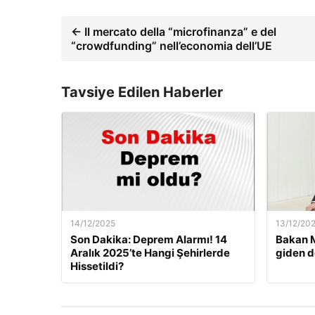
← Il mercato della “microfinanza” e del
“crowdfunding” nell’economia dell’UE
Tavsiye Edilen Haberler
14/12/2025
13/12/20
Son Dakika: Deprem Alarmı! 14
Bakan M
Aralık 2025’te Hangi Şehirlerde
giden d
Hissetildi?