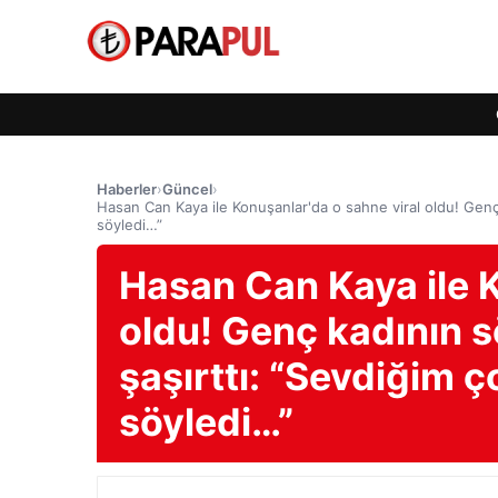
Haberler
›
Güncel
›
Hasan Can Kaya ile Konuşanlar'da o sahne viral oldu! Genç
söyledi…”
Hasan Can Kaya ile K
oldu! Genç kadının s
şaşırttı: “Sevdiğim
söyledi…”