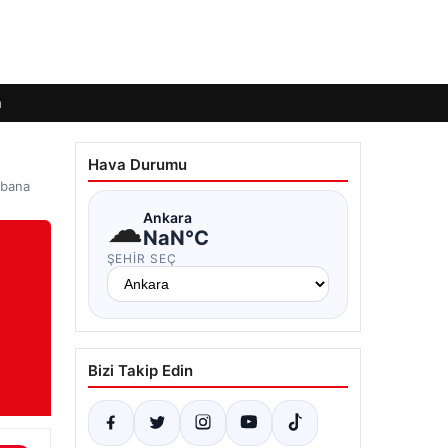
m
Hava Durumu
 bana
☁
Ankara
NaN°C
ŞEHIR SEÇ
Bizi Takip Edin