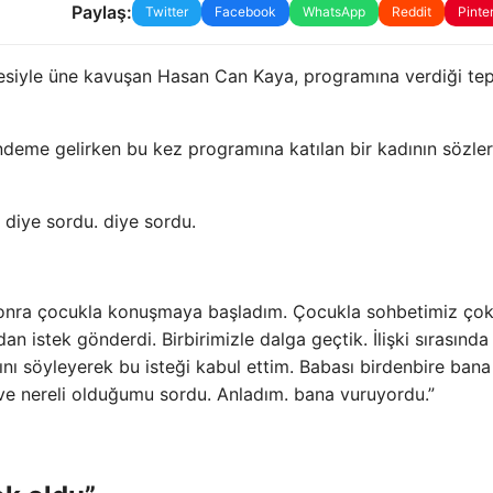
Paylaş:
Twitter
Facebook
WhatsApp
Reddit
Pinte
lesiyle üne kavuşan Hasan Can Kaya, programına verdiği tep
deme gelirken bu kez programına katılan bir kadının sözler
 diye sordu. diye sordu.
a sonra çocukla konuşmaya başladım. Çocukla sohbetimiz ço
 istek gönderdi. Birbirimizle dalga geçtik. İlişki sırasında
nı söyleyerek bu isteği kabul ettim. Babası birdenbire bana
ve nereli olduğumu sordu. Anladım. bana vuruyordu.”