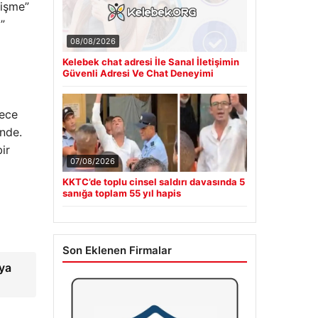
lişme”
a”
08/08/2026
Kelebek chat adresi İle Sanal İletişimin
Güvenli Adresi Ve Chat Deneyimi
dece
inde.
ir
07/08/2026
KKTC’de toplu cinsel saldırı davasında 5
sanığa toplam 55 yıl hapis
Son Eklenen Firmalar
nya