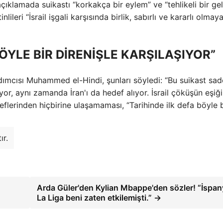
çıklamada suikastı “korkakça bir eylem” ve “tehlikeli bir ge
lileri “İsrail işgali karşısında birlik, sabırlı ve kararlı olmay
BÖYLE BİR DİRENİŞLE KARŞILAŞIYOR”
rdımcısı Muhammed el-Hindi, şunları söyledi: “Bu suikast sa
ıyor, aynı zamanda İran'ı da hedef alıyor. İsrail çöküşün eşiğ
hedeflerinden hiçbirine ulaşamaması, “Tarihinde ilk defa böyle b
ır.
Arda Güler'den Kylian Mbappe'den sözler! “İspa
La Liga beni zaten etkilemişti.” →