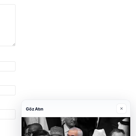
×
Göz Atın