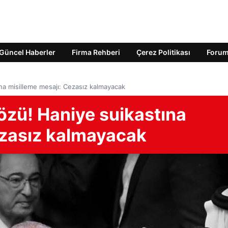
Güncel Haberler
Firma Rehberi
Çerez Politikası
Foru
na misilleme mesajı: Cezasız kalmayacak
özü! Haniye suikastına
ezasız kalmayacak