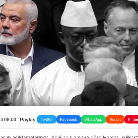
Paylaş:
24 08:03
Twitter
Facebook
WhatsApp
Reddit
Pinte
as'ın açıklamalarında. Yeni açıklamaya göre Hamas, suikas