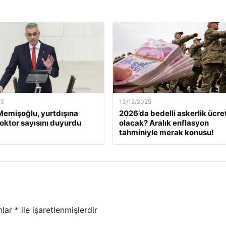
25
13/12/2025
emişoğlu, yurtdışına
2026’da bedelli askerlik ücret
oktor sayısını duyurdu
olacak? Aralık enflasyon
tahminiyle merak konusu!
nlar
*
ile işaretlenmişlerdir