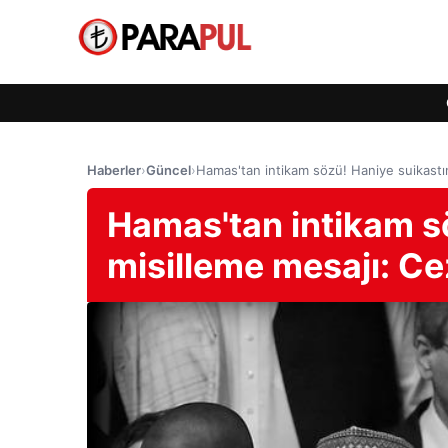
Haberler
›
Güncel
›
Hamas'tan intikam sözü! Haniye suikastı
Hamas'tan intikam s
misilleme mesajı: C