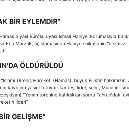
K BİR EYLEMDİR”
 Hamas Siyasi Bürosu üyesi İsmail Haniye, korumasıyla birlik
usa Ebu Marzuk, açıklamasında Haniye suikastının “cezasız
di.
KIN'DA ÖLDÜRÜLDÜ
İslami Direniş Hareketi (Hamas), büyük Filistin halkımızın,
n kaybının yasını tutuyor: kardeş, lider, şehit, Mücahit İsma
zeşkiyan) “Yemin törenine katıldıktan sonra Tahran'daki ev
ketin lideri”.
BİR GELİŞME”