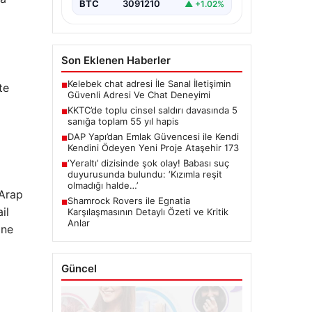
BTC
3091210
▲ +1.02%
Son Eklenen Haberler
Kelebek chat adresi İle Sanal İletişimin
te
■
Güvenli Adresi Ve Chat Deneyimi
KKTC’de toplu cinsel saldırı davasında 5
■
sanığa toplam 55 yıl hapis
DAP Yapı’dan Emlak Güvencesi ile Kendi
■
Kendini Ödeyen Yeni Proje Ataşehir 173
‘Yeraltı’ dizisinde şok olay! Babası suç
■
duyurusunda bulundu: ‘Kızımla reşit
olmadığı halde…’
 Arap
Shamrock Rovers ile Egnatia
■
il
Karşılaşmasının Detaylı Özeti ve Kritik
Anlar
ine
Güncel