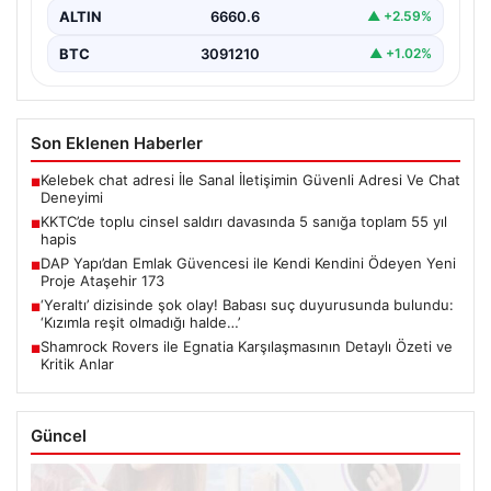
ALTIN
6660.6
▲ +2.59%
BTC
3091210
▲ +1.02%
Son Eklenen Haberler
Kelebek chat adresi İle Sanal İletişimin Güvenli Adresi Ve Chat
■
Deneyimi
KKTC’de toplu cinsel saldırı davasında 5 sanığa toplam 55 yıl
■
hapis
DAP Yapı’dan Emlak Güvencesi ile Kendi Kendini Ödeyen Yeni
■
Proje Ataşehir 173
‘Yeraltı’ dizisinde şok olay! Babası suç duyurusunda bulundu:
■
‘Kızımla reşit olmadığı halde…’
Shamrock Rovers ile Egnatia Karşılaşmasının Detaylı Özeti ve
■
Kritik Anlar
Güncel