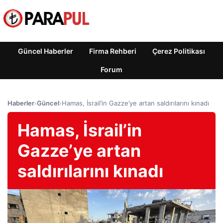
Güncel Haberler
Firma Rehberi
Çerez Politikası
Forum
Haberler
›
Güncel
›
Hamas, İsrail’in Gazze’ye artan saldırılarını kınadı
Hamas, İsrail’in
Gazze’ye artan
saldırılarını kınadı