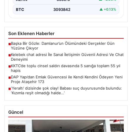
BTC
3093842
▲ +0.13%
Son Eklenen Haberler
Başka Bir Gözle: Damlanur’un Ölümündeki Gerçekler Gün
■
Yüzüne Çıkıyor
Kelebek chat adresi İle Sanal İletişimin Güvenli Adresi Ve Chat
■
Deneyimi
KKTC’de toplu cinsel saldırı davasında 5 sanığa toplam 55 yıl
■
hapis
DAP Yapı’dan Emlak Güvencesi ile Kendi Kendini Ödeyen Yeni
■
Proje Ataşehir 173
‘Yeraltı’ dizisinde şok olay! Babası suç duyurusunda bulundu:
■
‘Kızımla reşit olmadığı halde…’
Güncel