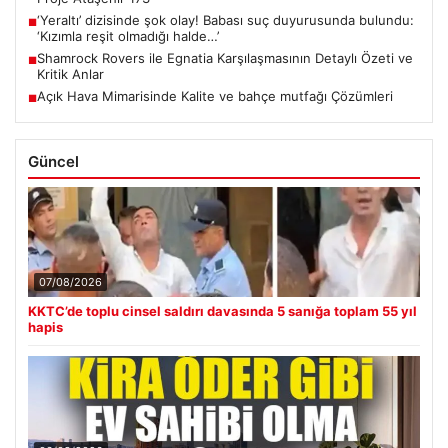
‘Yeraltı’ dizisinde şok olay! Babası suç duyurusunda bulundu:
■
‘Kızımla reşit olmadığı halde…’
Shamrock Rovers ile Egnatia Karşılaşmasının Detaylı Özeti ve
■
Kritik Anlar
Açık Hava Mimarisinde Kalite ve bahçe mutfağı Çözümleri
■
Güncel
07/08/2026
KKTC’de toplu cinsel saldırı davasında 5 sanığa toplam 55 yıl
hapis