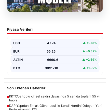
06.08.2026
DAP Yapı’dan Emlak Güvencesi ile Kendi
Piyasa Verileri
Kendini Ödeyen Yeni Proje Ataşehir 173
Gayrimenkul sektöründe yenilikçi projeleriyle dikkat
çeken DAP Gayrimenkul Geliştirme, müşterilerine
USD
47.74
▲ +0.18%
sunduğu yeni yaşam modeliyle…
EUR
55.25
▲ +0.32%
ALTIN
6660.6
▲ +2.59%
BTC
3091210
▲ +1.02%
Son Eklenen Haberler
KKTC’de toplu cinsel saldırı davasında 5 sanığa toplam 55 yıl
■
hapis
DAP Yapı’dan Emlak Güvencesi ile Kendi Kendini Ödeyen Yeni
■
Proje Ataşehir 173