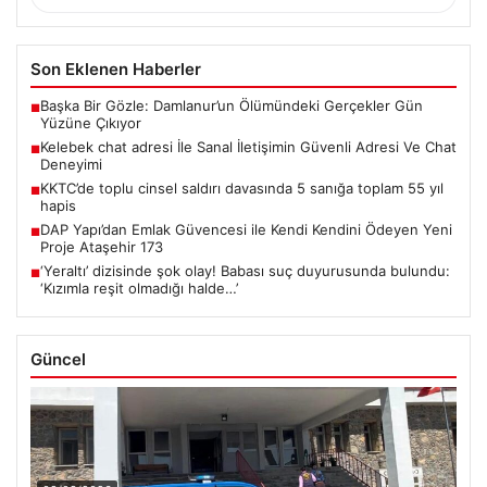
Son Eklenen Haberler
Başka Bir Gözle: Damlanur’un Ölümündeki Gerçekler Gün
■
Yüzüne Çıkıyor
Kelebek chat adresi İle Sanal İletişimin Güvenli Adresi Ve Chat
■
Deneyimi
KKTC’de toplu cinsel saldırı davasında 5 sanığa toplam 55 yıl
■
hapis
DAP Yapı’dan Emlak Güvencesi ile Kendi Kendini Ödeyen Yeni
■
Proje Ataşehir 173
‘Yeraltı’ dizisinde şok olay! Babası suç duyurusunda bulundu:
■
‘Kızımla reşit olmadığı halde…’
Güncel