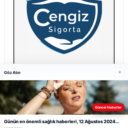
×
Göz Atın
Hastaş Beton
26/05/2026
Web sitemizi nasıl kullandığınızı daha iyi anlayabilmek,
Güncel Haberler
deneyiminizi kişiselleştirmek ve geliştirmek amacıyla çerezler
kullanıyoruz.
Çerez Politikamız
Günün en önemli sağlık haberleri, 12 Ağustos 2024…
Reddet
Kabul Et