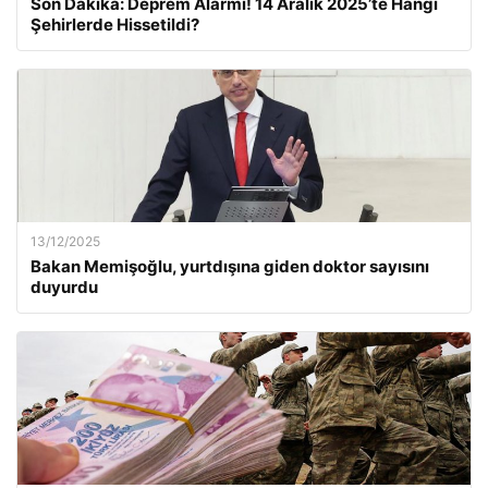
Son Dakika: Deprem Alarmı! 14 Aralık 2025’te Hangi
Şehirlerde Hissetildi?
13/12/2025
Bakan Memişoğlu, yurtdışına giden doktor sayısını
duyurdu