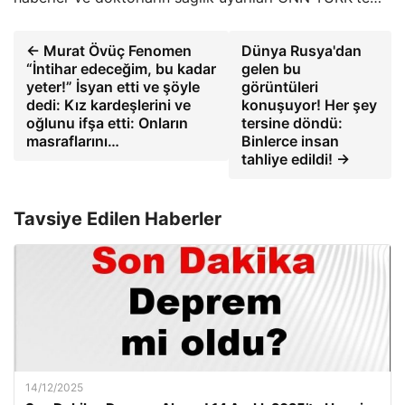
← Murat Övüç Fenomen
Dünya Rusya'dan
“İntihar edeceğim, bu kadar
gelen bu
yeter!” İsyan etti ve şöyle
görüntüleri
dedi: Kız kardeşlerini ve
konuşuyor! Her şey
oğlunu ifşa etti: Onların
tersine döndü:
masraflarını…
Binlerce insan
tahliye edildi! →
Tavsiye Edilen Haberler
14/12/2025