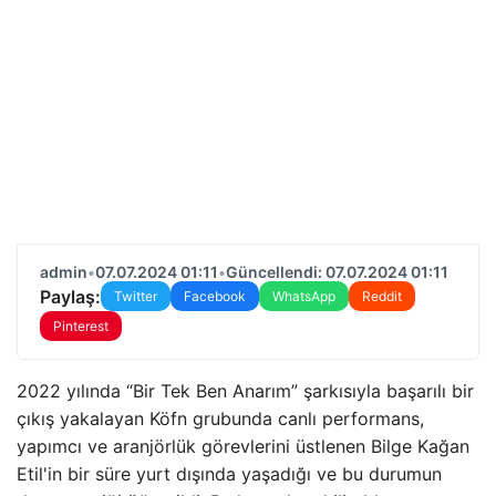
admin
•
07.07.2024 01:11
•
Güncellendi: 07.07.2024 01:11
Paylaş:
Twitter
Facebook
WhatsApp
Reddit
Pinterest
2022 yılında “Bir Tek Ben Anarım” şarkısıyla başarılı bir
çıkış yakalayan Köfn grubunda canlı performans,
yapımcı ve aranjörlük görevlerini üstlenen Bilge Kağan
Etil'in bir süre yurt dışında yaşadığı ve bu durumun