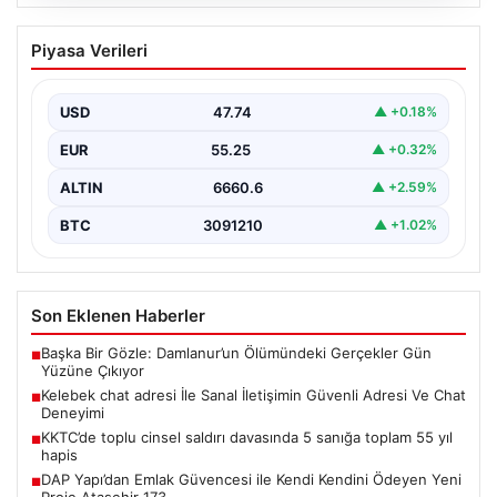
08.08.2026
Kelebek chat adresi İle Sanal İletişimin
Piyasa Verileri
Güvenli Adresi Ve Chat Deneyimi
İnternet çağında kullanıcıların kaliteli bir şekilde irtibat
kurması ciddi bir değer barındırmaktadır. Günümüzde
USD
47.74
▲ +0.18%
birçok…
EUR
55.25
▲ +0.32%
ALTIN
6660.6
▲ +2.59%
BTC
3091210
▲ +1.02%
Son Eklenen Haberler
Başka Bir Gözle: Damlanur’un Ölümündeki Gerçekler Gün
■
Yüzüne Çıkıyor
Kelebek chat adresi İle Sanal İletişimin Güvenli Adresi Ve Chat
■
Deneyimi
KKTC’de toplu cinsel saldırı davasında 5 sanığa toplam 55 yıl
■
hapis
DAP Yapı’dan Emlak Güvencesi ile Kendi Kendini Ödeyen Yeni
■
Proje Ataşehir 173