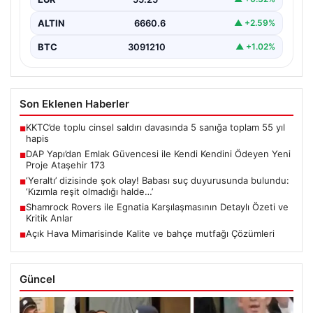
ALTIN
6660.6
▲ +2.59%
BTC
3091210
▲ +1.02%
Son Eklenen Haberler
KKTC’de toplu cinsel saldırı davasında 5 sanığa toplam 55 yıl
■
hapis
DAP Yapı’dan Emlak Güvencesi ile Kendi Kendini Ödeyen Yeni
■
Proje Ataşehir 173
‘Yeraltı’ dizisinde şok olay! Babası suç duyurusunda bulundu:
■
‘Kızımla reşit olmadığı halde…’
Shamrock Rovers ile Egnatia Karşılaşmasının Detaylı Özeti ve
■
Kritik Anlar
Açık Hava Mimarisinde Kalite ve bahçe mutfağı Çözümleri
■
Güncel