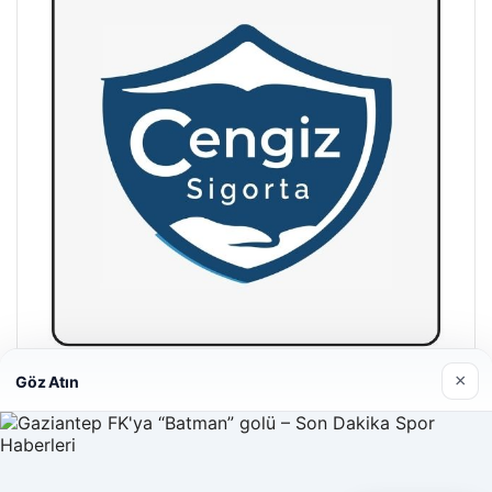
×
Göz Atın
Hastaş Beton
26/05/2026