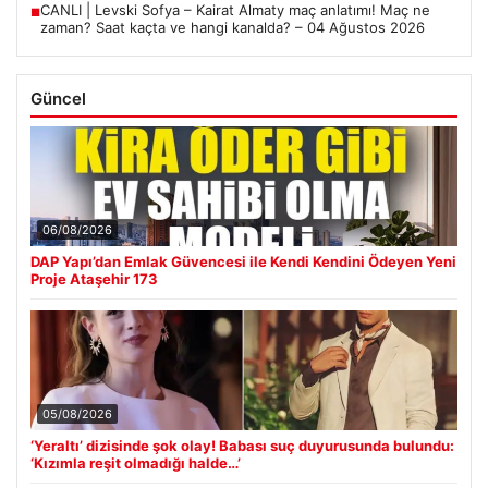
CANLI | Levski Sofya – Kairat Almaty maç anlatımı! Maç ne
■
zaman? Saat kaçta ve hangi kanalda? – 04 Ağustos 2026
Güncel
06/08/2026
DAP Yapı’dan Emlak Güvencesi ile Kendi Kendini Ödeyen Yeni
Proje Ataşehir 173
05/08/2026
‘Yeraltı’ dizisinde şok olay! Babası suç duyurusunda bulundu:
‘Kızımla reşit olmadığı halde…’