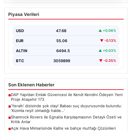
05.08.2026
‘Yeraltı’ dizisinde şok olay! Babası suç
Piyasa Verileri
duyurusunda bulundu: ‘Kızımla reşit
olmadığı halde…’
USD
47.68
▲ +0.06%
EUR
55.06
▼ -0.13%
ALTIN
6494.5
▲ +0.03%
BTC
3059899
▼ -0.35%
Son Eklenen Haberler
DAP Yapı’dan Emlak Güvencesi ile Kendi Kendini Ödeyen Yeni
■
Proje Ataşehir 173
‘Yeraltı’ dizisinde şok olay! Babası suç duyurusunda bulundu:
■
‘Kızımla reşit olmadığı halde…’
Shamrock Rovers ile Egnatia Karşılaşmasının Detaylı Özeti ve
■
Kritik Anlar
Açık Hava Mimarisinde Kalite ve bahçe mutfağı Çözümleri
■