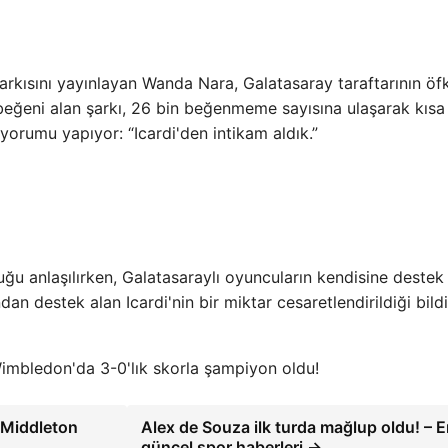
arkısını yayınlayan Wanda Nara, Galatasaray taraftarının öf
beğeni alan şarkı, 26 bin beğenmeme sayısına ulaşarak kısa
 yorumu yapıyor: “Icardi'den intikam aldık.”
duğu anlaşılırken, Galatasaraylı oyuncuların kendisine destek
n destek alan Icardi'nin bir miktar cesaretlendirildiği bildir
imbledon'da 3-0'lık skorla şampiyon oldu!
 Middleton
Alex de Souza ilk turda mağlup oldu! – 
güncel spor haberleri →