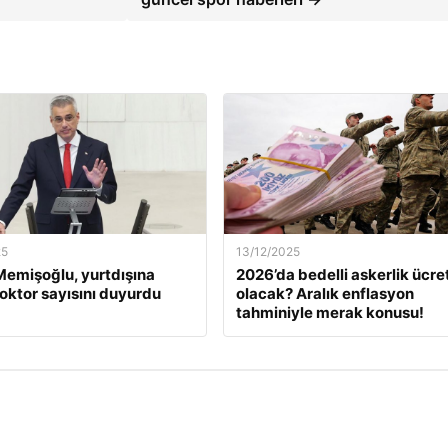
25
13/12/2025
emişoğlu, yurtdışına
2026’da bedelli askerlik ücret
oktor sayısını duyurdu
olacak? Aralık enflasyon
tahminiyle merak konusu!