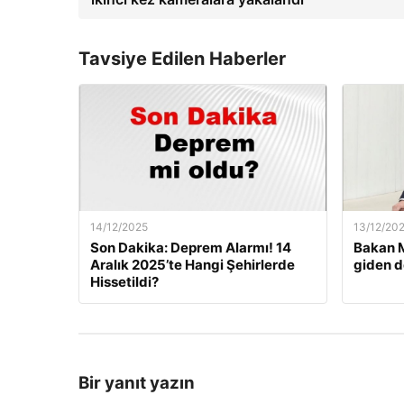
Tavsiye Edilen Haberler
14/12/2025
13/12/20
Son Dakika: Deprem Alarmı! 14
Bakan M
Aralık 2025’te Hangi Şehirlerde
giden d
Hissetildi?
Bir yanıt yazın