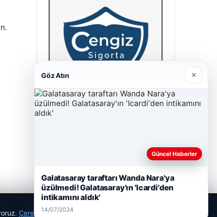
n.
×
Göz Atın
Cengiz Sigorta
23/06/2026
Güncel Haberler
Galatasaray taraftarı Wanda Nara'ya
üzülmedi! Galatasaray'ın 'Icardi'den
intikamını aldık'
14/07/2024
ıyoruz.
Çerez Politikamız
Reddet
Kabul Et