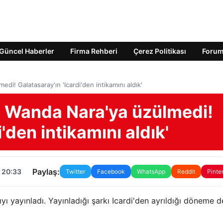
Güncel Haberler
Firma Rehberi
Çerez Politikası
Foru
di! Galatasaray'ın 'Icardi'den intikamını aldık'
rı Wanda Nara'ya üzülmedi!
'den intikamını aldık'
Paylaş:
 20:33
Twitter
Facebook
WhatsApp
Reddit
Pinte
yı yayınladı. Yayınladığı şarkı Icardi'den ayrıldığı döneme 