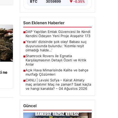
BTC
3059899
▼ -0.35%
Son Eklenen Haberler
DAP Yapı’dan Emlak Güvencesi ile Kendi
■
Kendini Ödeyen Yeni Proje Ataşehir 173
‘Yeraltı’ dizisinde şok olay! Babası suç
■
duyurusunda bulundu: ‘Kızımla reşit
olmadığı halde…’
Shamrock Rovers ile Egnatia
■
Karşılaşmasının Detaylı Özeti ve Kritik
Anlar
Açık Hava Mimarisinde Kalite ve bahçe
■
i ne
mutfağı Çözümleri
CANLI | Levski Sofya – Kairat Almaty
■
maç anlatımı! Maç ne zaman? Saat kaçta
ve hangi kanalda? – 04 Ağustos 2026
Güncel