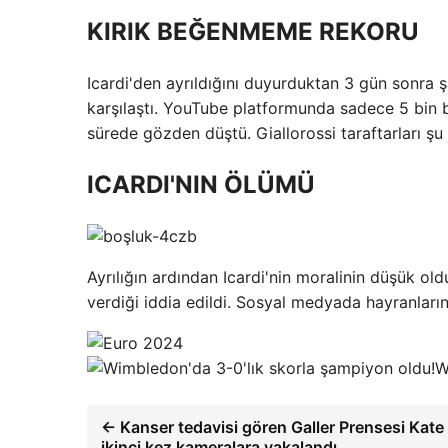
KIRIK BEĞENMEME REKORU
Icardi'den ayrıldığını duyurduktan 3 gün sonra ş
karşılaştı. YouTube platformunda sadece 5 bin 
sürede gözden düştü. Giallorossi taraftarları şu
ICARDI'NIN ÖLÜMÜ
Ayrılığın ardından Icardi'nin moralinin düşük ol
verdiği iddia edildi. Sosyal medyada hayranlarında
W
← Kanser tedavisi gören Galler Prensesi Kate
ikinci kez kameralara yakalandı