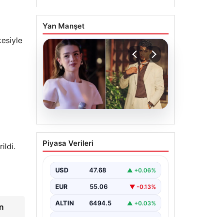
Yan Manşet
kesiyle
05.08.2026
‘Yeraltı’ dizisinde şok
Piyasa Verileri
ildi.
olay! Babası suç
duyurusunda bulundu:
‘Kızımla reşit olmadığı
USD
47.68
▲ +0.06%
halde…’
EUR
55.06
▼ -0.13%
ALTIN
6494.5
▲ +0.03%
En