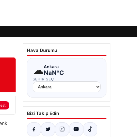
m
Hava Durumu
☁
Ankara
NaN°C
ŞEHIR SEÇ
rest
Bizi Takip Edin
denk