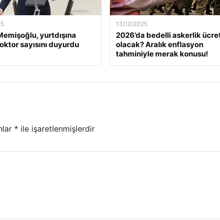
25
13/12/2025
emişoğlu, yurtdışına
2026’da bedelli askerlik ücret
oktor sayısını duyurdu
olacak? Aralık enflasyon
tahminiyle merak konusu!
nlar
*
ile işaretlenmişlerdir