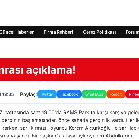
Güncel Haberler
Firma Rehberi
Çerez Politikası
Foru
nrası açıklama!
Paylaş:
4 19:35
Twitter
Facebook
WhatsApp
Reddit
Pinte
37. haftasında saat 19.00'da RAMS Park'ta karşı karşıya gele
 derbinin başlamasından önce sahada gerginlik vardı. Her ik
karken, sarı-kırmızılı oyuncu Kerem Aktürkoğlu ile sarı-laciv
şma yaşandı. Bir başka Galatasaraylı oyuncu Abdülkerim