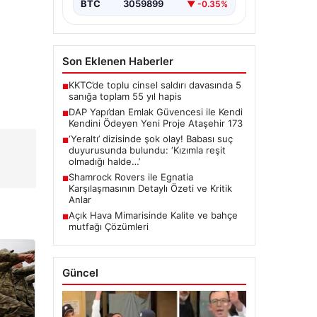
BTC
3059899
▼ -0.35%
Son Eklenen Haberler
KKTC’de toplu cinsel saldırı davasında 5
■
sanığa toplam 55 yıl hapis
DAP Yapı’dan Emlak Güvencesi ile Kendi
■
Kendini Ödeyen Yeni Proje Ataşehir 173
‘Yeraltı’ dizisinde şok olay! Babası suç
■
duyurusunda bulundu: ‘Kızımla reşit
olmadığı halde…’
Shamrock Rovers ile Egnatia
■
Karşılaşmasının Detaylı Özeti ve Kritik
Anlar
Açık Hava Mimarisinde Kalite ve bahçe
■
mutfağı Çözümleri
Güncel