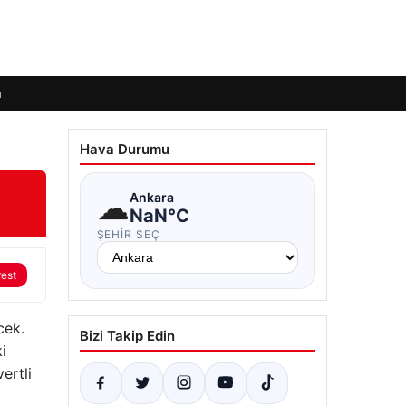
m
Hava Durumu
☁
Ankara
NaN°C
ŞEHIR SEÇ
rest
cek.
Bizi Takip Edin
i
ertli